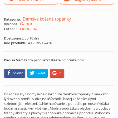
tovaru do 14 dní
originality tovaru
Dámske kožené topánky
Kategória:
Gabor
Výrobca:
strieborná
Farba:
Dostupnosť
: do 10 dní
Kód produktu
:
4058395367426
Páči sa Vám tento produkt? Ukážte ho priateľom!
Zdieľať
Tweet
+1
Dokonalý štýl! Dômyselne navrhnuté členkové topánky z mäkkého
lýtkového semišu v dizajne ušľachtilej hadej kože s lesklými
striebornými efektmi. Ľahké nazúvanie a pohodlie pri nosení vďaka
bočným elastickým vložkám. Módna podrážka s platformou dodáva
trendy akcenty a plochý tvar ponúka optimálne pohodlie. Pohodlný
textilný interiér s praktickou odnímateľnou vložkou. GABOR-Best-