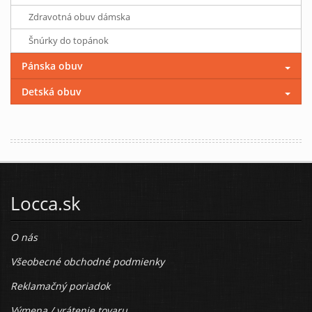
Zdravotná obuv dámska
Šnúrky do topánok
Pánska obuv
Detská obuv
Locca.sk
O nás
Všeobecné obchodné podmienky
Reklamačný poriadok
Výmena / vrátenie tovaru