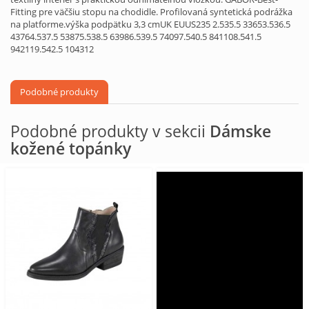
Fitting pre väčšiu stopu na chodidle. Profilovaná syntetická podrážka
na platforme.výška podpätku 3,3 cmUK EUUS235 2.535.5 33653.536.5
43764.537.5 53875.538.5 63986.539.5 74097.540.5 841108.541.5
942119.542.5 104312
Podobné produkty
Podobné produkty v sekcii
Dámske
kožené topánky