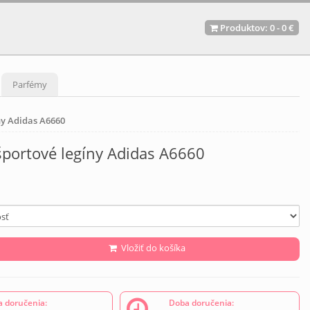
Produktov:
0
-
0 €
Parfémy
ny Adidas A6660
portové legíny Adidas A6660
Vložiť do košíka
 doručenia:
Doba doručenia: