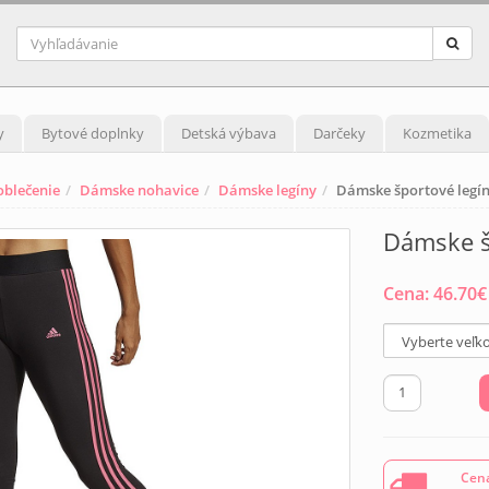
y
Bytové doplnky
Detská výbava
Darčeky
Kozmetika
blečenie
Dámske nohavice
Dámske legíny
Dámske športové legí
Dámske š
Cena:
46.70
€
Cena