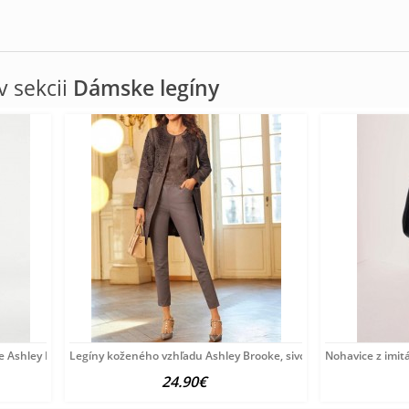
 sekcii
Dámske legíny
e Ashley Brooke, marhuľové
Legíny koženého vzhľadu Ashley Brooke, sivobéžové
Nohavice z imit
24.90€