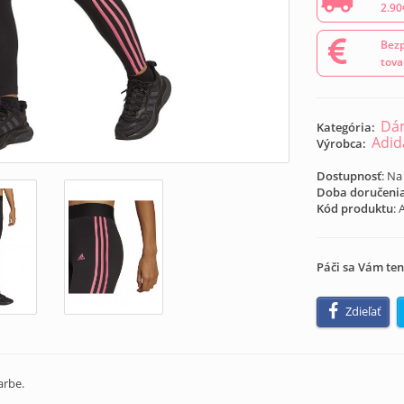
2.90
Bezp
tova
Dám
Kategória:
Adid
Výrobca:
Dostupnosť
: Na
Doba doručeni
Kód produktu
:
Páči sa Vám ten
Zdieľať
arbe.