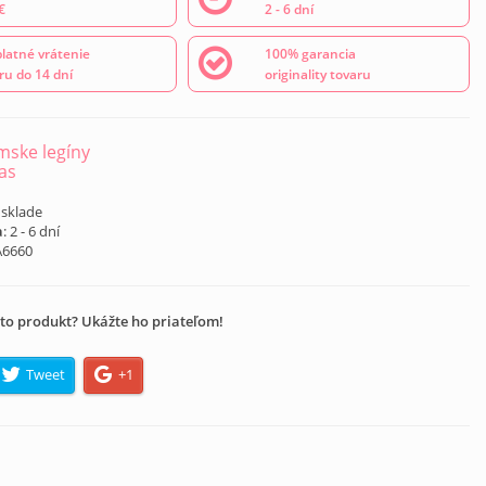
€
2 - 6 dní
latné vrátenie
100% garancia
ru do 14 dní
originality tovaru
ske legíny
as
 sklade
a
: 2 - 6 dní
A6660
to produkt? Ukážte ho priateľom!
Tweet
+1