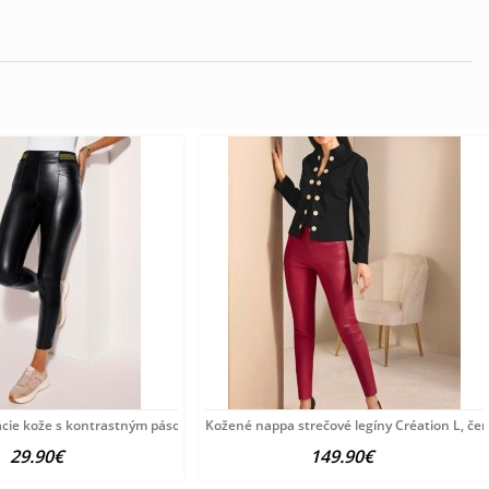
ácie kože s kontrastným pásom Witt Weiden,
Kožené nappa strečové legíny Création L, če
29.90€
149.90€