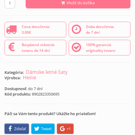
Vložiť do košíka
Cena doručenia:
Doba doručenia:
3.00€
do 7 dní
Bezplatné vrátenie
100% garancia
tovaru do 14 dní
originality tovaru
Dámske letné šaty
Kategória:
Heine
Výrobca:
Dostupnosť
: do 7 dní
Kód produktu
:
8902823350695
Páči sa Vám tento produkt? Ukážte ho priateľom!
Zdieľať
Tweet
+1