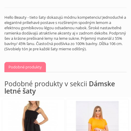
Hello Beauty - tieto šaty dokazujú módnu kompetenciu! Jednoduché a
elegantné priliehavé postave s rozšíreným spodným lemom a
efektnou gombíkovou légou odsadenou nabok. Široké nastaviteľné
ramienka dodávajú atraktívne akcenty aj v zadnom dekolte. Podprsný
šev a krásne prešívané lemy na leme sukne. Príjemný materiál z 55%
bavlny/ 45% ľanu. Čiastočná podšívka zo 100% bavlny. Dĺžka 106 cm.
(Sivobiely tón je pre každé šaty mierne odlišný).
Podobné produkty
Podobné produkty v sekcii
Dámske
letné šaty