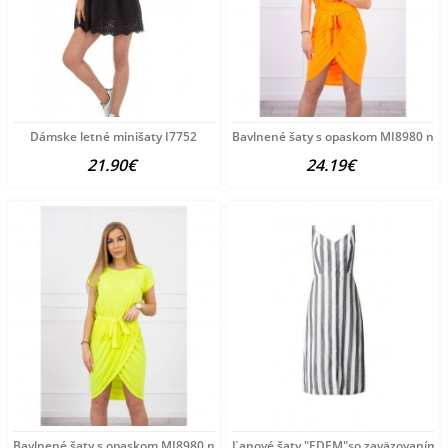
Dámske letné minišaty I7752
Bavlnené šaty s opaskom MI8980 neó
21.90€
24.19€
Bavlnené šaty s opaskom MI8980 neónovo žlté Univerzálna
Ľanové šaty "EDEM"so zaväzovaním na