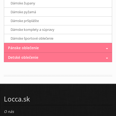
Dámske župany
Dámske pyžamá
Dámske pršiplášte
Dámske komplety a súpravy
Dámske športové oblečenie
Pánske oblečenie
Detské oblečenie
Locca.sk
O nás