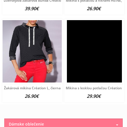
Džersejová žakarová bunda Création L, čierno-piesková
Mikina s potlačou a flitrami HEINE, l
39.90€
26.90€
Žakárová mikina Création L, čierna
Mikina s lesklou potlačou Création L, 
26.90€
29.90€
Dámske oblečenie