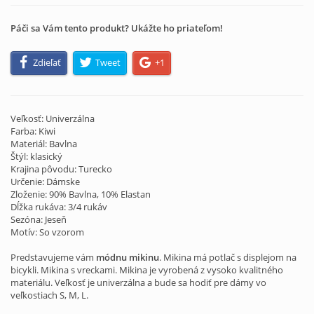
Páči sa Vám tento produkt? Ukážte ho priateľom!
Zdieľať
Tweet
+1
Veľkosť: Univerzálna
Farba: Kiwi
Materiál: Bavlna
Štýl: klasický
Krajina pôvodu: Turecko
Určenie: Dámske
Zloženie: 90% Bavlna, 10% Elastan
Dĺžka rukáva: 3/4 rukáv
Sezóna: Jeseň
Motív: So vzorom
Predstavujeme vám
módnu mikinu
. Mikina má potlač s displejom na
bicykli. Mikina s vreckami. Mikina je vyrobená z vysoko kvalitného
materiálu. Veľkosť je univerzálna a bude sa hodiť pre dámy vo
veľkostiach S, M, L.