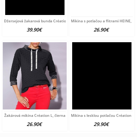
Džersejová žakarová bunda Création L, čierno-piesková
Mikina s potlačou a flitrami HEINE, l
39.90€
26.90€
Žakárová mikina Création L, čierna
Mikina s lesklou potlačou Création L, 
26.90€
29.90€