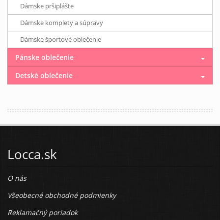
Dámske pršiplášte
Dámske komplety a súpravy
Dámske športové oblečenie
Pánske oblečenie
Detské oblečenie
Locca.sk
O nás
Všeobecné obchodné podmienky
Reklamačný poriadok