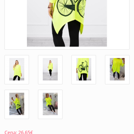
Cena:
26.65
€