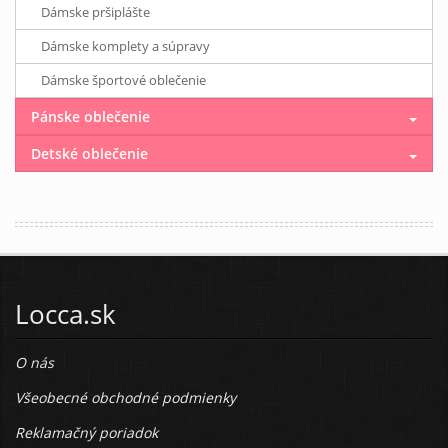
Dámske pršiplášte
Dámske komplety a súpravy
Dámske športové oblečenie
Pánske oblečenie
Detské oblečenie
Locca.sk
O nás
Všeobecné obchodné podmienky
Reklamačný poriadok