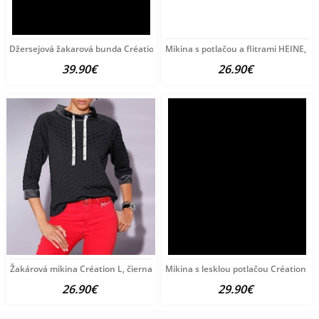
Džersejová žakarová bunda Création L, čierno-piesková
Mikina s potlačou a flitrami HEINE, l
39.90€
26.90€
Žakárová mikina Création L, čierna
Mikina s lesklou potlačou Création L, 
26.90€
29.90€