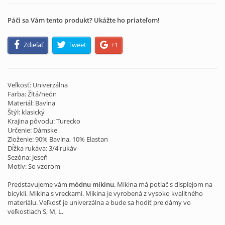
Páči sa Vám tento produkt? Ukážte ho priateľom!
Zdieľať
Tweet
+1
Veľkosť: Univerzálna
Farba: Žltá/neón
Materiál: Bavlna
Štýl: klasický
Krajina pôvodu: Turecko
Určenie: Dámske
Zloženie: 90% Bavlna, 10% Elastan
Dĺžka rukáva: 3/4 rukáv
Sezóna: Jeseň
Motív: So vzorom
Predstavujeme vám
módnu mikinu
. Mikina má potlač s displejom na
bicykli. Mikina s vreckami. Mikina je vyrobená z vysoko kvalitného
materiálu. Veľkosť je univerzálna a bude sa hodiť pre dámy vo
veľkostiach S, M, L.