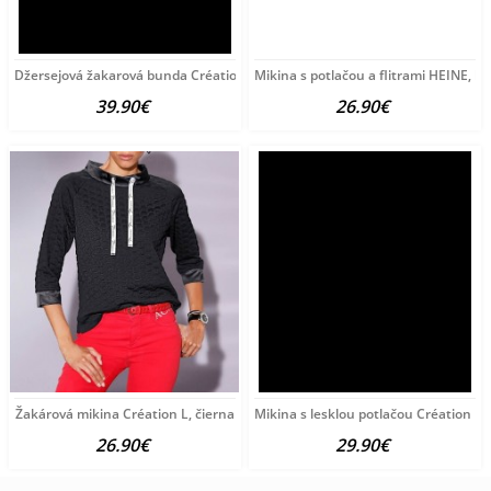
Džersejová žakarová bunda Création L, čierno-piesková
Mikina s potlačou a flitrami HEINE, l
39.90€
26.90€
Žakárová mikina Création L, čierna
Mikina s lesklou potlačou Création L, 
26.90€
29.90€