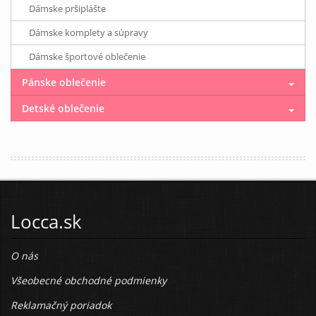
Dámske pršiplášte
Dámske komplety a súpravy
Dámske športové oblečenie
Pánske oblečenie
Detské oblečenie
Locca.sk
O nás
Všeobecné obchodné podmienky
Reklamačný poriadok