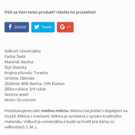
Páči sa Vám tento produkt? Ukážte ho priateľom!
Zdieľať
Tweet
+1
Veľkosť: Univerzálna
Farba: Šedá
Materiál: Bavlna
Štýl: klasický
Krajina pôvodu: Turecko
Určenie: Dámske
Zloženie: 90% Bavlna, 10% Elastan
Dĺžka rukáva: 3/4 rukáv
Sezóna: Jeseň
Motív: So vzorom
Predstavujeme vám
módnu mikinu
. Mikina má potlač s displejom na
bicykli. Mikina s vreckami. Mikina je vyrobená z vysoko kvalitného
materiálu. Veľkosť je univerzálna a bude sa hodiť pre dámy vo
veľkostiach S, M, L.