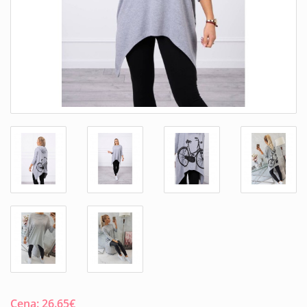
Cena:
26.65
€