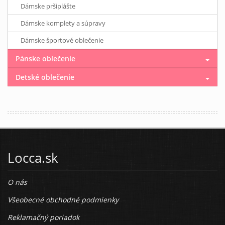
Dámske pršiplášte
Dámske komplety a súpravy
Dámske športové oblečenie
Pánske oblečenie
Detské oblečenie
Locca.sk
O nás
Všeobecné obchodné podmienky
Reklamačný poriadok