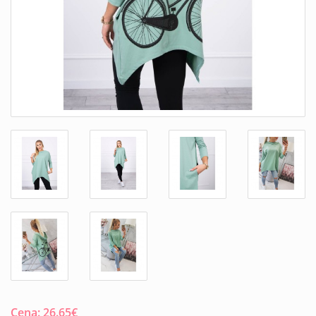
Cena:
26.65
€