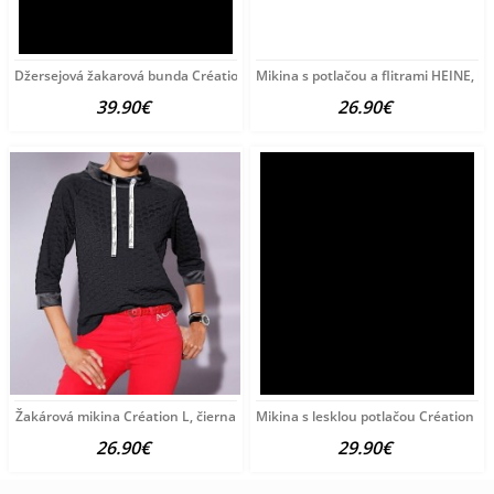
Džersejová žakarová bunda Création L, čierno-piesková
Mikina s potlačou a flitrami HEINE, l
39.90€
26.90€
Žakárová mikina Création L, čierna
Mikina s lesklou potlačou Création L, 
26.90€
29.90€