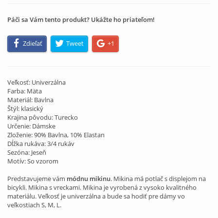
Páči sa Vám tento produkt? Ukážte ho priateľom!
Zdieľať
Tweet
+1
Veľkosť: Univerzálna
Farba: Mäta
Materiál: Bavlna
Štýl: klasický
Krajina pôvodu: Turecko
Určenie: Dámske
Zloženie: 90% Bavlna, 10% Elastan
Dĺžka rukáva: 3/4 rukáv
Sezóna: Jeseň
Motív: So vzorom
Predstavujeme vám
módnu mikinu
. Mikina má potlač s displejom na
bicykli. Mikina s vreckami. Mikina je vyrobená z vysoko kvalitného
materiálu. Veľkosť je univerzálna a bude sa hodiť pre dámy vo
veľkostiach S, M, L.