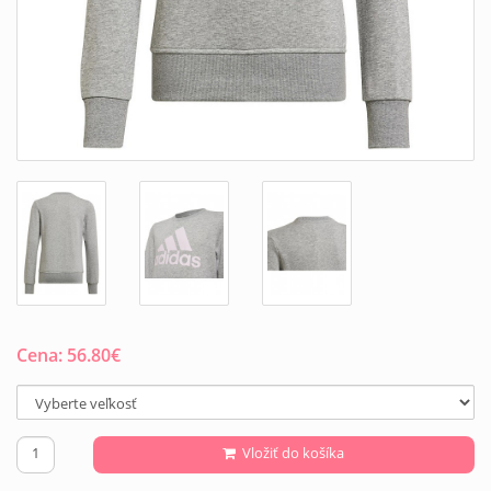
Cena:
56.80
€
Vložiť do košíka