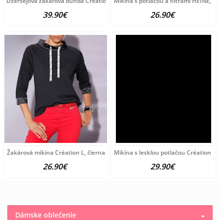
Džersejová žakarová bunda Création L, čierno-piesková
Mikina s potlačou a flitrami HEINE, l
39.90€
26.90€
Žakárová mikina Création L, čierna
Mikina s lesklou potlačou Création L, 
26.90€
29.90€
Dámske oblečenie