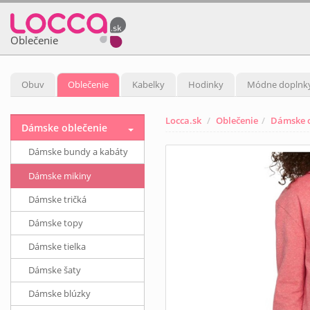
Oblečenie
Obuv
Oblečenie
Kabelky
Hodinky
Módne doplnk
Locca.sk
Oblečenie
Dámske o
Dámske oblečenie
Dámske bundy a kabáty
Dámske mikiny
Dámske tričká
Dámske topy
Dámske tielka
Dámske šaty
Dámske blúzky