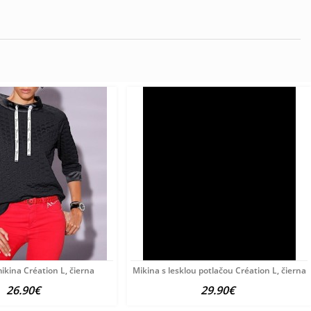
ikina Création L, čierna
Mikina s lesklou potlačou Création L, čierna
26.90€
29.90€