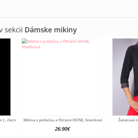
 sekcii
Dámske mikiny
 L, čierno-piesková
Mikina s potlačou a flitrami HEINE, limetková
Žakárová m
26.90€