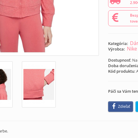
2.90
Bezp
tova
Dá
Kategória:
Nike
Výrobca:
Dostupnosť
: Na
Doba doručeni
Kód produktu
:
Páči sa Vám ten
Zdieľať
arbe.