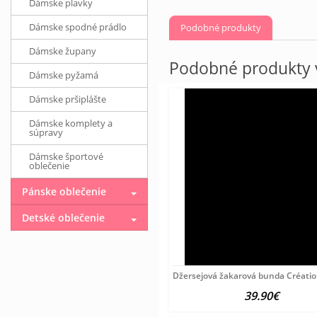
Dámske plavky
Dámske spodné prádlo
Podobné produkty
Dámske župany
Podobné produkty v
Dámske pyžamá
Dámske pršiplášte
Dámske komplety a
súpravy
Dámske športové
oblečenie
Pánske oblečenie
Detské oblečenie
Džersejová žakarová bunda Création
39.90€