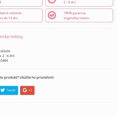
€
2 - 6 dní
latné vrátenie
100% garancia
ru do 14 dní
originality tovaru
mske mikiny
 sklade
a
: 2 - 6 dní
A5484
to produkt? Ukážte ho priateľom!
Tweet
+1