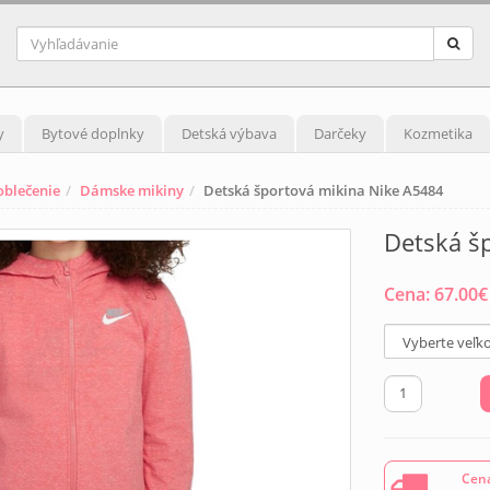
y
Bytové doplnky
Detská výbava
Darčeky
Kozmetika
blečenie
Dámske mikiny
Detská športová mikina Nike A5484
Detská š
Cena:
67.00
€
Cena