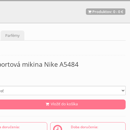
Produktov:
0
-
0 €
Parfémy
portová mikina Nike A5484
Vložiť do košíka
 doručenia:
Doba doručenia: