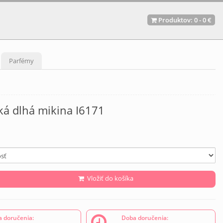
Produktov:
0
-
0 €
Parfémy
ká dlhá mikina I6171
Vložiť do košíka
 doručenia:
Doba doručenia: