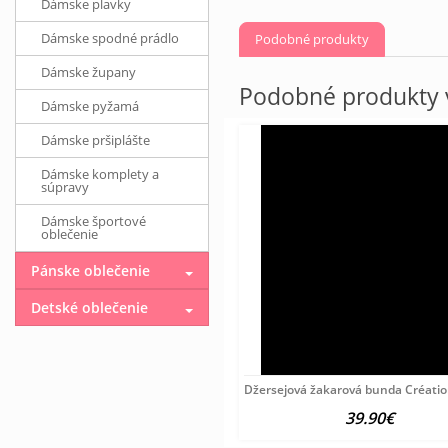
Dámske plavky
Dámske spodné prádlo
Podobné produkty
Dámske župany
Podobné produkty v
Dámske pyžamá
Dámske pršiplášte
Dámske komplety a
súpravy
Dámske športové
oblečenie
Pánske oblečenie
Detské oblečenie
Džersejová žakarová bunda Création
39.90€