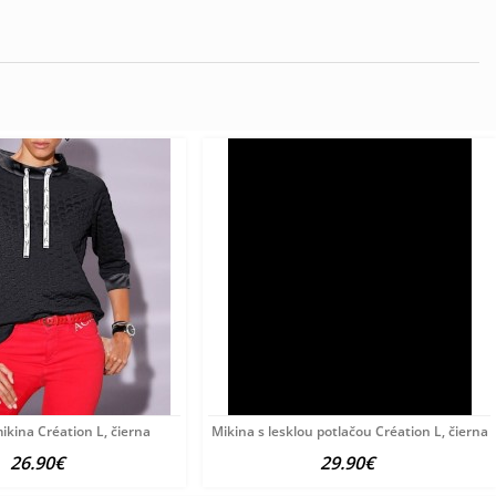
ikina Création L, čierna
Mikina s lesklou potlačou Création L, čierna
26.90€
29.90€