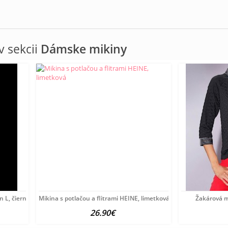
 sekcii
Dámske mikiny
 L, čierno-piesková
Mikina s potlačou a flitrami HEINE, limetková
Žakárová m
26.90€