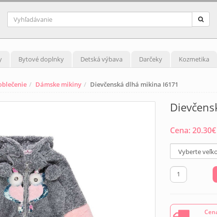
y
Bytové doplnky
Detská výbava
Darčeky
Kozmetika
blečenie
Dámske mikiny
Dievčenská dlhá mikina I6171
Dievčens
Cena:
20.30
€
Cena