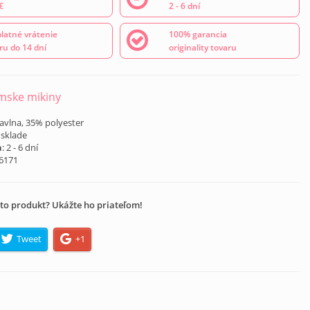
€
2 - 6 dní
latné vrátenie
100% garancia
ru do 14 dní
originality tovaru
mske mikiny
avlna, 35% polyester
 sklade
a
: 2 - 6 dní
I6171
to produkt? Ukážte ho priateľom!
Tweet
+1