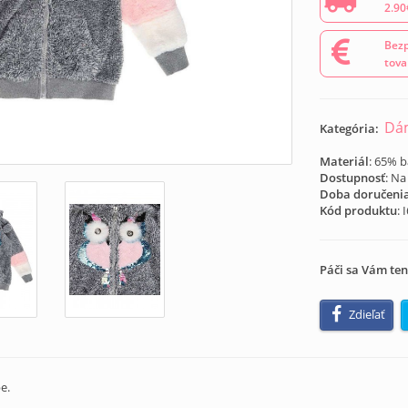
2.90
Bezp
tova
Dá
Kategória:
Materiál
: 65% b
Dostupnosť
: Na
Doba doručeni
Kód produktu
:
Páči sa Vám ten
Zdieľať
e.