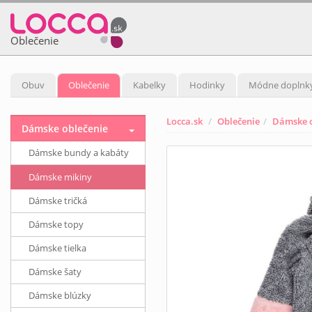
Oblečenie
Obuv
Oblečenie
Kabelky
Hodinky
Módne doplnk
Locca.sk
Oblečenie
Dámske o
Dámske oblečenie
Dámske bundy a kabáty
Dámske mikiny
Dámske tričká
Dámske topy
Dámske tielka
Dámske šaty
Dámske blúzky