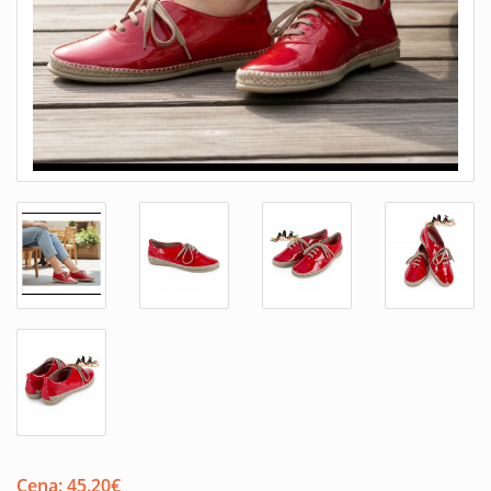
Cena:
45.20
€