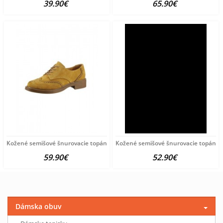
39.90€
65.90€
Kožené semišové šnurovacie topánky Andrea Conti, žlté
Kožené semišové šnurovacie topánky 
59.90€
52.90€
Dámska obuv