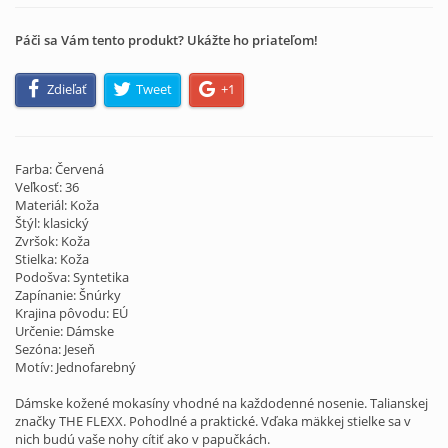
Páči sa Vám tento produkt? Ukážte ho priateľom!
Zdieľať
Tweet
+1
Farba: Červená
Veľkosť: 36
Materiál: Koža
Štýl: klasický
Zvršok: Koža
Stielka: Koža
Podošva: Syntetika
Zapínanie: Šnúrky
Krajina pôvodu: EÚ
Určenie: Dámske
Sezóna: Jeseň
Motív: Jednofarebný
Dámske kožené mokasíny vhodné na každodenné nosenie. Talianskej
značky THE FLEXX. Pohodlné a praktické. Vďaka mäkkej stielke sa v
nich budú vaše nohy cítiť ako v papučkách.