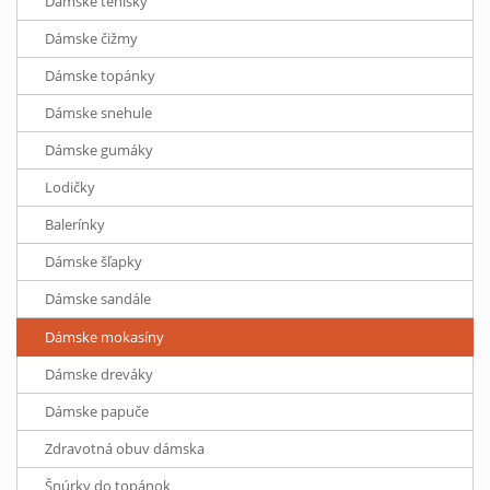
Dámske tenisky
Dámske čižmy
Dámske topánky
Dámske snehule
Dámske gumáky
Lodičky
Balerínky
Dámske šľapky
Dámske sandále
Dámske mokasíny
Dámske dreváky
Dámske papuče
Zdravotná obuv dámska
Šnúrky do topánok