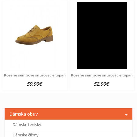
Kožené semišové šnurovacie topánky Andrea Conti, žlté
Kožené semišové šnurovacie topánky 
59.90€
52.90€
Dámska obuv
Dámske tenisky
Dámske čižmy