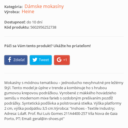
Dámske mokasíny
Kategória:
Heine
Výrobca:
Dostupnosť
: do 10 dní
Kód produktu
:
5602956252738
Páči sa Vám tento produkt? Ukážte ho priateľom!
Zdieľať
Tweet
+1
Mokasíny s módnou tematikou – jednoducho nevyhnutné pre ležérny
štýl. Tento model je úplne v trende a kombinuje ho s hrubou
gumovou krepovou podrážkou. Vyrobené z mäkkého hovädzieho
semišu v modernom mixe farieb s ozdobným prešívaním pozdĺž
podrážky. Syntetická podšívka a polstrovaná stielka. Výška platformy
2 cm, výška podpätku 3,5 cm.Výrobca: "Inshoes - Textile Industry;
Adresa: LdaR. Prof. Rui Luís Gomes 211A4400-257 Vila Nova de Gaia
Porto, PT; Email: geral@in-shoes.pt"