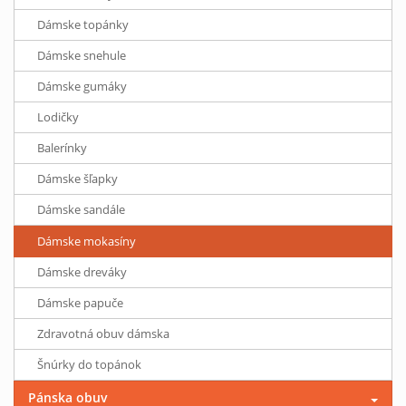
Dámske topánky
Dámske snehule
Dámske gumáky
Lodičky
Balerínky
Dámske šľapky
Dámske sandále
Dámske mokasíny
Dámske dreváky
Dámske papuče
Zdravotná obuv dámska
Šnúrky do topánok
Pánska obuv