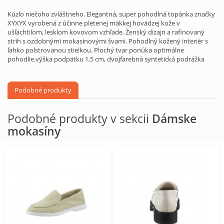
Kúzlo niečoho zvláštneho. Elegantná, super pohodlná topánka značky
XYXYX vyrobená z účinne pletenej mäkkej hovädzej kože v
ušľachtilom, lesklom kovovom vzhľade. Ženský dizajn a rafinovaný
strih s ozdobnými mokasínovými švami. Pohodlný kožený interiér s
ľahko polstrovanou stielkou. Plochý tvar ponúka optimálne
pohodlie.výška podpätku 1,5 cm, dvojfarebná syntetická podrážka
Podobné produkty
Podobné produkty v sekcii
Dámske
mokasíny