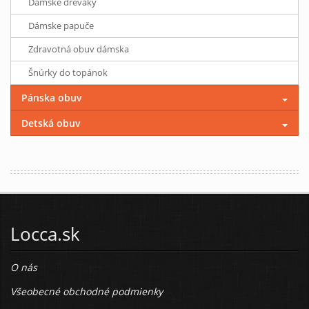
Dámske dreváky
Dámske papuče
Zdravotná obuv dámska
Šnúrky do topánok
Pánska obuv
Detská obuv
Locca.sk
O nás
Všeobecné obchodné podmienky