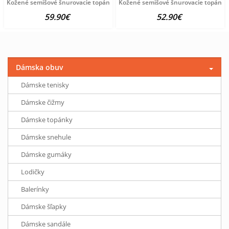
Kožené semišové šnurovacie topánky Andrea Conti, žlté
Kožené semišové šnurovacie topánky 
59.90€
52.90€
Dámska obuv
Dámske tenisky
Dámske čižmy
Dámske topánky
Dámske snehule
Dámske gumáky
Lodičky
Balerínky
Dámske šľapky
Dámske sandále