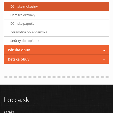
Dámske mokasíny
Dámske dreváky
Dámske papuče
Zdravotná obuv dámska
Šnúrky do topánok
Pánska obuv
Detská obuv
Locca.sk
O nás