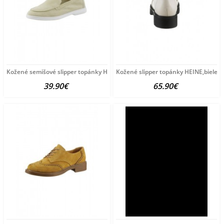
Kožené semišové slipper topánky HEINE, pieskové
Kožené slipper topánky HEINE,biele
39.90€
65.90€