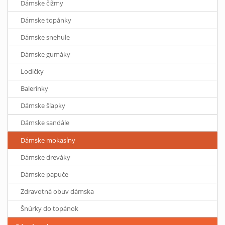
Dámske čižmy
Dámske topánky
Dámske snehule
Dámske gumáky
Lodičky
Balerínky
Dámske šľapky
Dámske sandále
Dámske mokasíny
Dámske dreváky
Dámske papuče
Zdravotná obuv dámska
Šnúrky do topánok