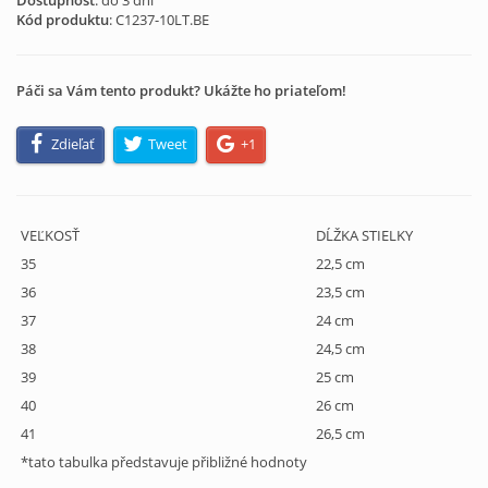
Dostupnosť
: do 3 dní
Kód produktu
:
C1237-10LT.BE
Páči sa Vám tento produkt? Ukážte ho priateľom!
Zdieľať
Tweet
+1
VEĽKOSŤ
DĹŽKA STIELKY
35
22,5 cm
36
23,5 cm
37
24 cm
38
24,5 cm
39
25 cm
40
26 cm
41
26,5 cm
*tato tabulka představuje přibližné hodnoty