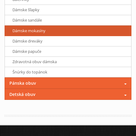
Dámske šľapky
Dámske sandále
Dámske mokasíny
Dámske dreváky
Dámske papuče
Zdravotná obuv dámska
Šnúrky do topánok
Pánska obuv
Detská obuv