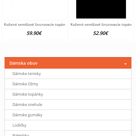
Kožené semišové šnurovacie topánky Andrea Conti, žlté
Kožené semišové šnurovacie topánky 
59.90€
52.90€
Dámska obuv
Dámske tenisky
Dámske čižmy
Dámske topánky
Dámske snehule
Dámske gumáky
Lodičky
Balerínky