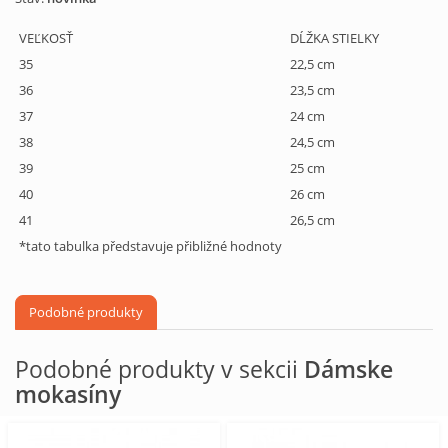
VEĽKOSŤ
DĹŽKA STIELKY
35
22,5 cm
36
23,5 cm
37
24 cm
38
24,5 cm
39
25 cm
40
26 cm
41
26,5 cm
*tato tabulka představuje přibližné hodnoty
Podobné produkty
Podobné produkty v sekcii
Dámske
mokasíny