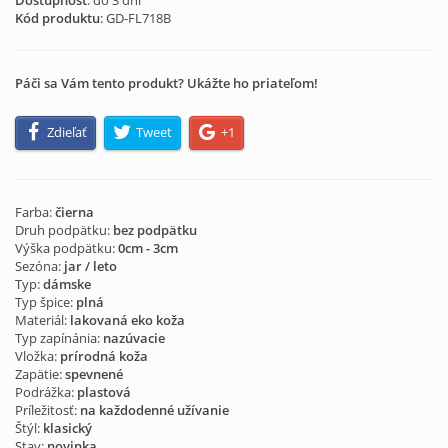
Dostupnosť
: do 3 dní
Kód produktu
:
GD-FL718B
Páči sa Vám tento produkt? Ukážte ho priateľom!
Zdieľať
Tweet
+1
Farba:
čierna
Druh podpätku:
bez podpätku
Výška podpätku:
0cm - 3cm
Sezóna:
jar / leto
Typ:
dámske
Typ špice:
plná
Materiál:
lakovaná eko koža
Typ zapínánia:
nazúvacie
Vložka:
prírodná koža
Zapätie:
spevnené
Podrážka:
plastová
Príležitosť:
na každodenné užívanie
Štýl:
klasický
Stav:
novinka