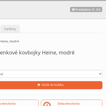
Produktov:
0
-
0 €
Parfémy
 Heine, modré
lenkové kovbojky Heine, modré
Vložiť do košíka
 doručenia:
Doba doručenia: