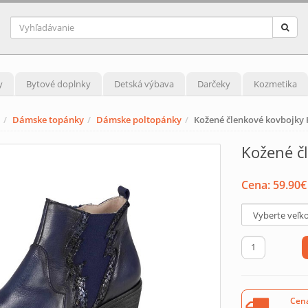
y
Bytové doplnky
Detská výbava
Darčeky
Kozmetika
Dámske topánky
Dámske poltopánky
Kožené členkové kovbojky
Kožené č
Cena:
59.90
€
Cena