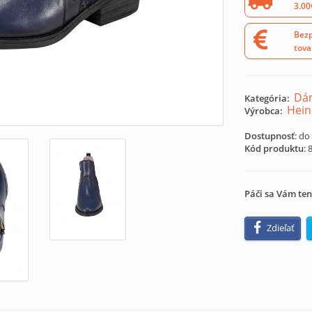
3.00
Bezp
tova
Dá
Kategória:
Hein
Výrobca:
Dostupnosť
: do
Kód produktu
:
Páči sa Vám ten
Zdieľať