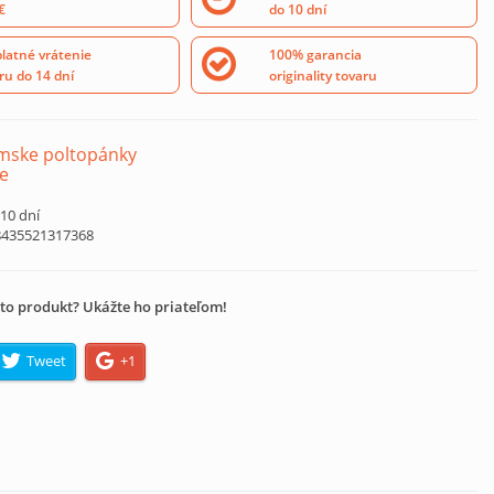
€
do 10 dní
latné vrátenie
100% garancia
ru do 14 dní
originality tovaru
mske poltopánky
e
 10 dní
8435521317368
to produkt? Ukážte ho priateľom!
Tweet
+1