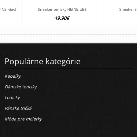
INE, viacfarebné
Sneaker tenisky HEINE, žlté
Sneaker t
49.90€
Populárne kategórie
Kabelky
Dámske tenisky
Lodičky
Pánske tričká
Móda pre moletky