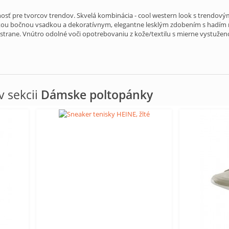
osť pre tvorcov trendov. Skvelá kombinácia - cool western look s trendový
ickou bočnou vsadkou a dekoratívnym, elegantne lesklým zdobením s hadím 
j strane. Vnútro odolné voči opotrebovaniu z kože/textilu s mierne vystuže
 sekcii
Dámske poltopánky