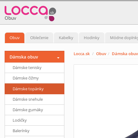
Obuv
Obuv
Oblečenie
Kabelky
Hodinky
Módne doplnk
Locca.sk
Obuv
Dámska obuv
Dámska obuv
Dámske tenisky
Dámske čižmy
Dámske topánky
Dámske snehule
Dámske gumáky
Lodičky
Balerínky