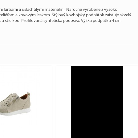
mi farbami a ušľachtilými materiálmi. Náročne vyrobené z vysoko
reliéfom a kovovým leskom. Štýlový kovbojský podpätok zaisťuje skvelý
nou stielkou. Profilovaná syntetická podošva. Výška podpätku 4 cm.