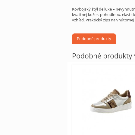
Kovbojský štýl de luxe – nevyhnutn
kvalitnej kože s pohodlnou, elast
vzhľad. Praktický zips na vnútorne
Podobné produkty
Podobné produkty v