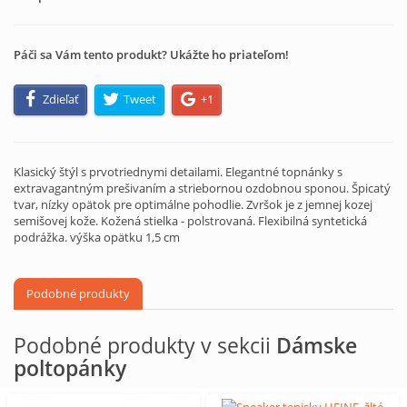
Páči sa Vám tento produkt? Ukážte ho priateľom!
Zdieľať
Tweet
+1
Klasický štýl s prvotriednymi detailami. Elegantné topnánky s
extravagantným prešivaním a striebornou ozdobnou sponou. Špicatý
tvar, nízky opätok pre optimálne pohodlie. Zvršok je z jemnej kozej
semišovej kože. Kožená stielka - polstrovaná. Flexibilná syntetická
podrážka. výška opätku 1,5 cm
Podobné produkty
Podobné produkty v sekcii
Dámske
poltopánky