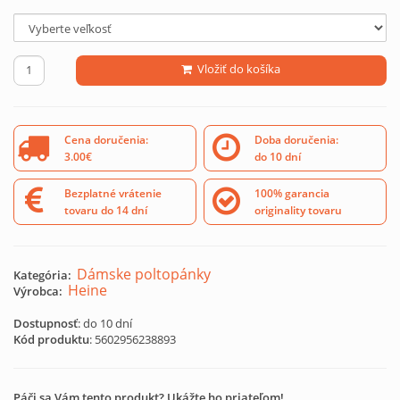
Vložiť do košíka
Cena doručenia:
Doba doručenia:
3.00€
do 10 dní
Bezplatné vrátenie
100% garancia
tovaru do 14 dní
originality tovaru
Dámske poltopánky
Kategória:
Heine
Výrobca:
Dostupnosť
: do 10 dní
Kód produktu
:
5602956238893
Páči sa Vám tento produkt? Ukážte ho priateľom!