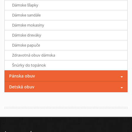
Dámske šľapky
Dámske sandále
Dámske mokasíny
Dámske dreváky
Dámske papuče
Zdravotná obuv dámska
Šnúrky do topánok
Pánska obuv
Detská obuv