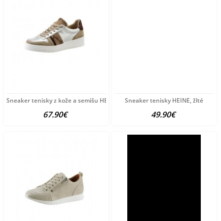
Sneaker tenisky z kože a semišu HEINE, viacfarebné
Sneaker tenisky HEINE, žlté
67.90€
49.90€