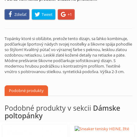
Zdieľať
Tweet
+1
Topánky ktoré si obľúbite, pretože tento dizajn, sa ľahko kombinuje,
podčiarkuje športový nádych svojej nositeľky a šikovne spája pohodlie
so štýlom! Kvalitný pútač vo výraznej farbe s peknou, lesklou zlatou
ozdobnou retiazkou. Lesklé zlaté kožené detaily na retiazke a päte.
Módne prešívanie šikovne podčiarkuje sofistikovaný dizajn. S
modernou hrubou podrážkou s kontrastným profilom. Textilné
vnútro s polstrovanou stielkou. syntetická podošva. Výška 2-3 cm.
Podobné produkty
Podobné produkty v sekcii
Dámske
poltopánky