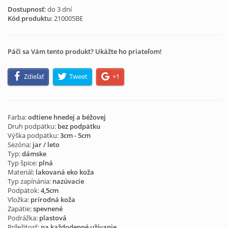
Dostupnosť
: do 3 dní
Kód produktu
:
210005BE
Páči sa Vám tento produkt? Ukážte ho priateľom!
Zdieľať
Tweet
+1
Farba:
odtiene hnedej a béžovej
Druh podpätku:
bez podpätku
Výška podpätku:
3cm - 5cm
Sezóna:
jar / leto
Typ:
dámske
Typ špice:
plná
Materiál:
lakovaná eko koža
Typ zapínánia:
nazúvacie
Podpätok:
4,5cm
Vložka:
prírodná koža
Zapätie:
spevnené
Podrážka:
plastová
Príležitosť:
na každodenné užívanie