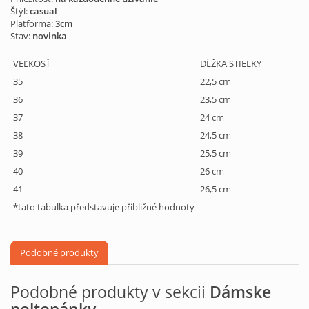
Štýl:
casual
Platforma:
3cm
Stav:
novinka
VEĽKOSŤ
DĹŽKA STIELKY
35
22,5 cm
36
23,5 cm
37
24 cm
38
24,5 cm
39
25,5 cm
40
26 cm
41
26,5 cm
*tato tabulka představuje přibližné hodnoty
Podobné produkty
Podobné produkty v sekcii
Dámske