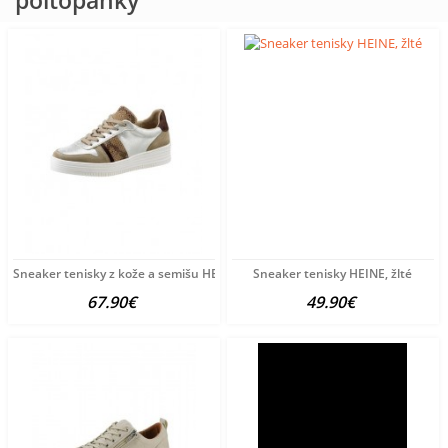
poltopánky
Sneaker tenisky z kože a semišu HEINE, viacfarebné
Sneaker tenisky HEINE, žlté
67.90€
49.90€