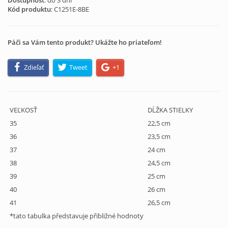
Dostupnosť
: do 3 dní
Kód produktu
:
C1251E-8BE
Páči sa Vám tento produkt? Ukážte ho priateľom!
Zdieľať
Tweet
+1
VEĽKOSŤ
DĹŽKA STIELKY
35
22,5 cm
36
23,5 cm
37
24 cm
38
24,5 cm
39
25 cm
40
26 cm
41
26,5 cm
*tato tabulka představuje přibližné hodnoty