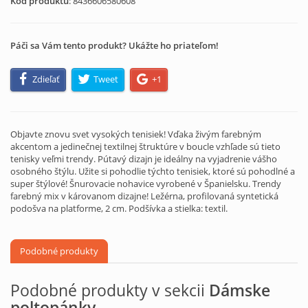
Kód produktu
:
8436606580608
Páči sa Vám tento produkt? Ukážte ho priateľom!
Zdieľať
Tweet
+1
Objavte znovu svet vysokých tenisiek! Vďaka živým farebným
akcentom a jedinečnej textilnej štruktúre v boucle vzhľade sú tieto
tenisky veľmi trendy. Pútavý dizajn je ideálny na vyjadrenie vášho
osobného štýlu. Užite si pohodlie týchto tenisiek, ktoré sú pohodlné a
super štýlové! Šnurovacie nohavice vyrobené v Španielsku. Trendy
farebný mix v károvanom dizajne! Ležérna, profilovaná syntetická
podošva na platforme, 2 cm. Podšívka a stielka: textil.
Podobné produkty
Podobné produkty v sekcii
Dámske
poltopánky