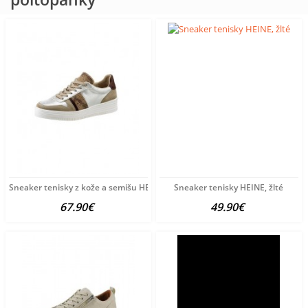
Sneaker tenisky z kože a semišu HEINE, viacfarebné
Sneaker tenisky HEINE, žlté
67.90€
49.90€