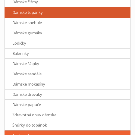
Dámske čižmy
Dámske topánky
Dámske snehule
Dámske gumáky
Lodičky
Balerínky
Dámske šľapky
Dámske sandále
Dámske mokasíny
Dámske dreváky
Dámske papuče
Zdravotná obuv dámska
Šnúrky do topánok