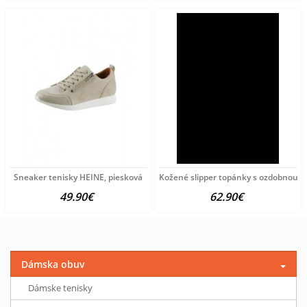
Sneaker tenisky HEINE, piesková
Kožené slipper topánky s ozdobnou re
49.90€
62.90€
Dámska obuv
Dámske tenisky