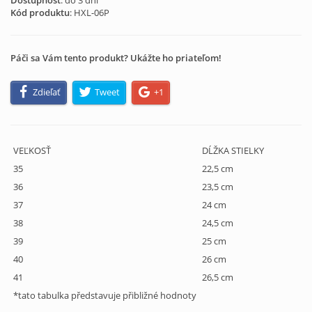
Dostupnosť
: do 3 dní
Kód produktu
:
HXL-06P
Páči sa Vám tento produkt? Ukážte ho priateľom!
Zdieľať
Tweet
+1
VEĽKOSŤ
DĹŽKA STIELKY
35
22,5 cm
36
23,5 cm
37
24 cm
38
24,5 cm
39
25 cm
40
26 cm
41
26,5 cm
*tato tabulka představuje přibližné hodnoty