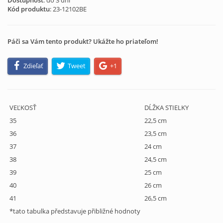
Dostupnosť
: do 3 dní
Kód produktu
:
23-12102BE
Páči sa Vám tento produkt? Ukážte ho priateľom!
Zdieľať
Tweet
+1
VEĽKOSŤ
DĹŽKA STIELKY
35
22,5 cm
36
23,5 cm
37
24 cm
38
24,5 cm
39
25 cm
40
26 cm
41
26,5 cm
*tato tabulka představuje přibližné hodnoty