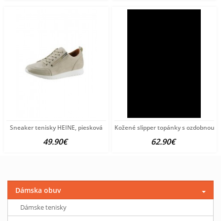
Sneaker tenisky HEINE, piesková
Kožené slipper topánky s ozdobnou re
49.90€
62.90€
Dámska obuv
Dámske tenisky