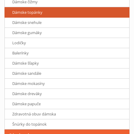
Dámske čižmy
Dámske topánky
Dámske snehule
Dámske gumáky
Lodičky
Balerínky
Dámske šľapky
Dámske sandále
Dámske mokasíny
Dámske dreváky
Dámske papuče
Zdravotná obuv dámska
Šnúrky do topánok