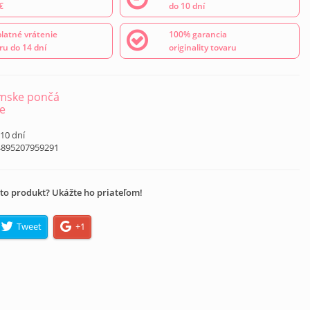
€
do 10 dní
latné vrátenie
100% garancia
ru do 14 dní
originality tovaru
mske pončá
e
 10 dní
4895207959291
to produkt? Ukážte ho priateľom!
Tweet
+1