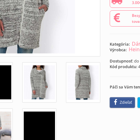
3.00
Bezp
tova
Dá
Kategória:
Hein
Výrobca:
Dostupnosť
: do
Kód produktu
:
Páči sa Vám ten
Zdieľať