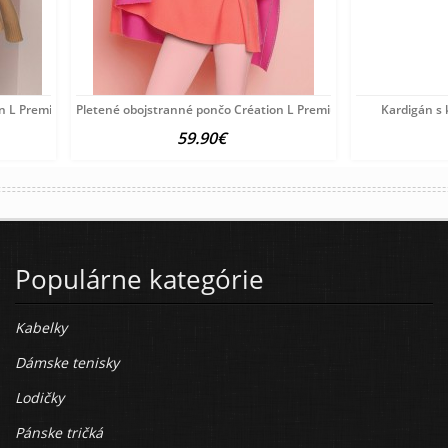
on L Premium, hnedá-melanž
Pletené obojstranné pončo Création L Premium, ružovo-koralové
Kardigán s
59.90€
Populárne kategórie
Kabelky
Dámske tenisky
Lodičky
Pánske tričká