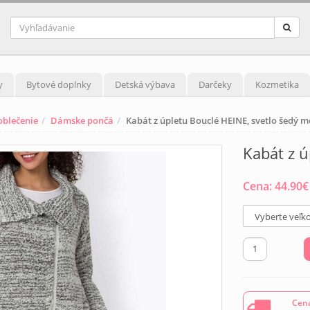
y
Bytové doplnky
Detská výbava
Darčeky
Kozmetika
blečenie
Dámske pončá
Kabát z úpletu Bouclé HEINE, svetlo šedý m
Kabát z ú
Cena:
44.90
€
Cena