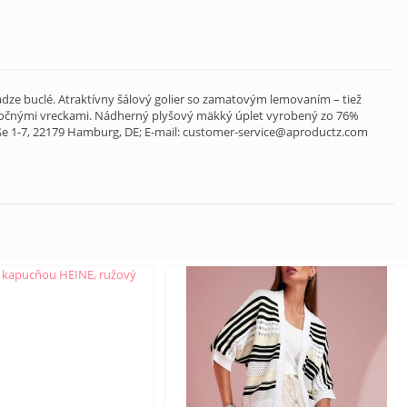
iadze buclé. Atraktívny šálový golier so zamatovým lemovaním – tiež
očnými vreckami. Nádherný plyšový mäkký úplet vyrobený zo 76%
ße 1-7, 22179 Hamburg, DE; E-mail: customer-service@aproductz.com