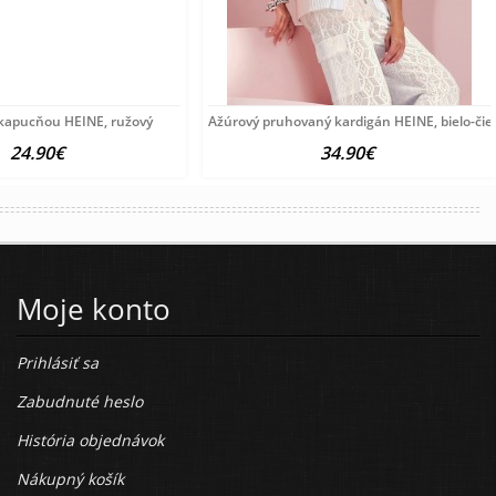
 kapucňou HEINE, ružový
Ažúrový pruhovaný kardigán HEINE, bielo-čie
24.90€
34.90€
Moje konto
Prihlásiť sa
Zabudnuté heslo
História objednávok
Nákupný košík