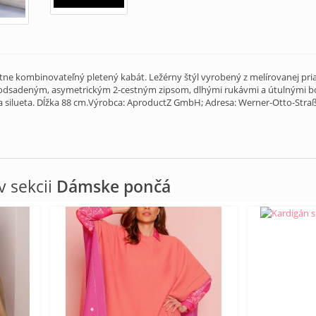
fektne kombinovateľný pletený kabát. Ležérny štýl vyrobený z melírovanej pr
odsadeným, asymetrickým 2-cestným zipsom, dlhými rukávmi a útulnými b
a silueta. Dĺžka 88 cm.Výrobca: AproductZ GmbH; Adresa: Werner-Otto-Stra
 sekcii
Dámske pončá