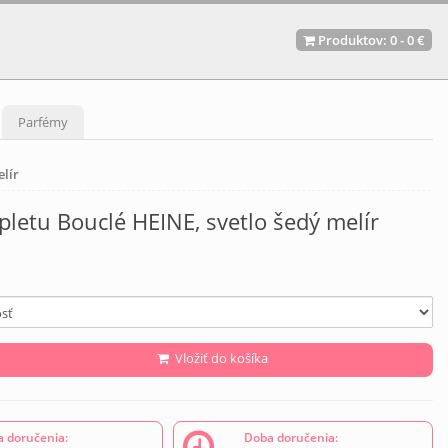
Produktov:
0
-
0 €
Parfémy
elír
pletu Bouclé HEINE, svetlo šedý melír
Vložiť do košíka
 doručenia:
Doba doručenia: