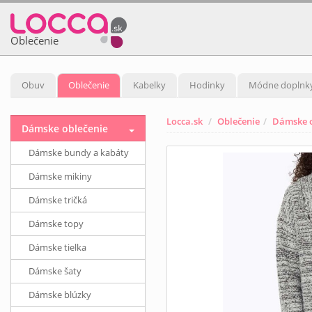
Oblečenie
Obuv
Oblečenie
Kabelky
Hodinky
Módne doplnk
Locca.sk
Oblečenie
Dámske o
Dámske oblečenie
Dámske bundy a kabáty
Dámske mikiny
Dámske tričká
Dámske topy
Dámske tielka
Dámske šaty
Dámske blúzky