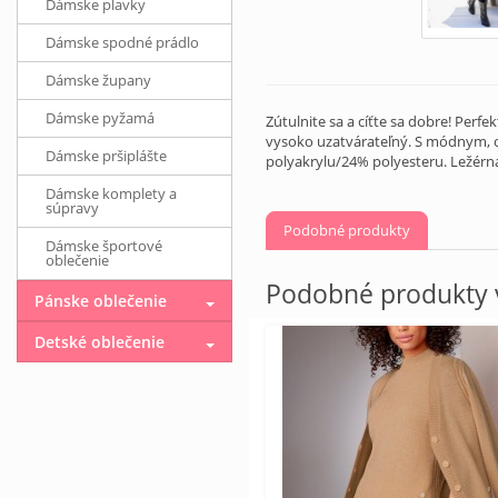
Dámske plavky
Dámske spodné prádlo
Dámske župany
Dámske pyžamá
Zútulnite sa a cíťte sa dobre! Per
vysoko uzatvárateľný. S módnym, 
Dámske pršiplášte
polyakrylu/24% polyesteru. Ležérn
Dámske komplety a
súpravy
Podobné produkty
Dámske športové
oblečenie
Podobné produkty v
Pánske oblečenie
Detské oblečenie