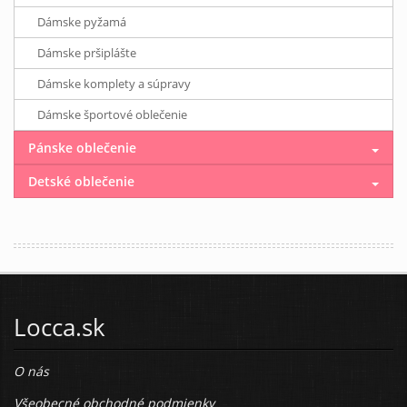
Dámske pyžamá
Dámske pršiplášte
Dámske komplety a súpravy
Dámske športové oblečenie
Pánske oblečenie
Detské oblečenie
Locca.sk
O nás
Všeobecné obchodné podmienky