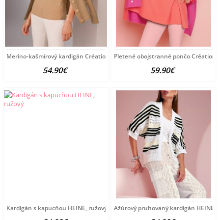
Merino-kašmírový kardigán Création L Premium, hnedá-melanž
Pletené obojstranné pončo Création 
54.90€
59.90€
Kardigán s kapucňou HEINE, ružový
Ažúrový pruhovaný kardigán HEINE, bi