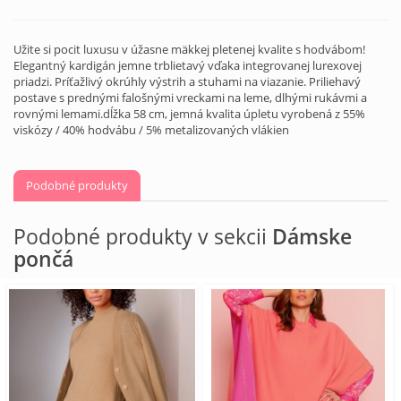
Užite si pocit luxusu v úžasne mäkkej pletenej kvalite s hodvábom!
Elegantný kardigán jemne trblietavý vďaka integrovanej lurexovej
priadzi. Príťažlivý okrúhly výstrih a stuhami na viazanie. Priliehavý
postave s prednými falošnými vreckami na leme, dlhými rukávmi a
rovnými lemami.dĺžka 58 cm, jemná kvalita úpletu vyrobená z 55%
viskózy / 40% hodvábu / 5% metalizovaných vlákien
Podobné produkty
Podobné produkty v sekcii
Dámske
pončá