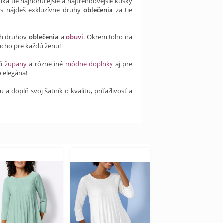
ka tie najhorúcejšie a najtrendovejšie kúsky
s nájdeš exkluzívne druhy
oblečenia
za tie
ch druhov
oblečenia
a
obuvi
. Okrem toho na
ucho pre každú ženu!
či
župany
a rôzne iné
módne doplnky
aj pre
 elegána!
 doplň svoj šatník o kvalitu, príťažlivosť a