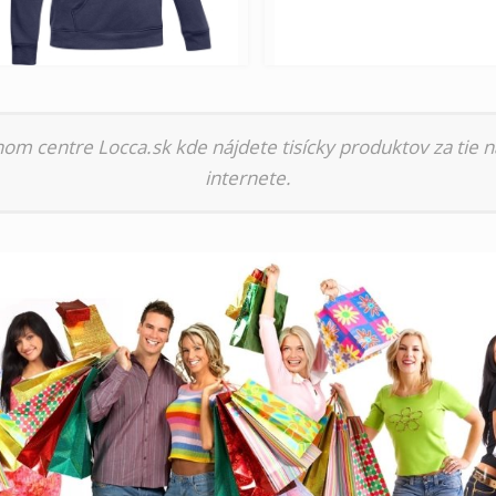
nom centre Locca.sk kde nájdete tisícky produktov za tie n
internete.