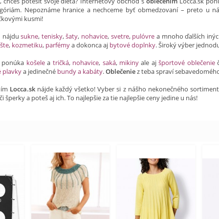
a, chceš potešiť svoje dieťa? Internetový obchod s
oblečením
Locca.sk ponú
óriám. Nepoznáme hranice a nechceme byť obmedzovaní – preto u ná
ičkovými kusmi!
h nájdu
sukne
,
tenisky
,
šaty
,
nohavice
,
svetre
,
pulóvre
a mnoho ďalších iný
šte
,
kozmetiku
,
parfémy
a dokonca aj
bytové doplnky
. Široký výber jednod
ti ponúka
košele
a
tričká
,
nohavice
,
saká
,
mikiny
ale aj
športové oblečenie
é plavky
a jedinečné
bundy a kabáty
.
Oblečenie
z teba spraví sebavedomého
ním
Locca.sk
nájde každý všetko! Vyber si z nášho nekonečného sortimentu a
či šperky a poteš aj ich. To najlepšie za tie najlepšie ceny jedine u nás!