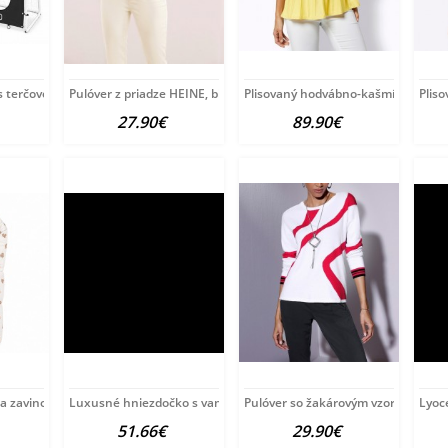
s terčovou plachtou Baby
Pulóver z priadze HEINE, bielo-tyrkysový
Plisovaný hodvábno-kašmírový puló
Plis
27.90€
89.90€
ia zavinovačka New Baby
Luxusné hniezdočko s vankúšikom a perinkou
Pulóver so žakárovým vzorom Créat
Lyoce
51.66€
29.90€