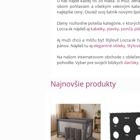
U nás nájde každý to, čo hľadá. Si muž, žen
obom pohlaviam a všetkým vekovým kateg
najlepšie ceny. Osviež svoj šatník novými šp
Dámy rozhodne potešia kategórie, v ktorýc
Locca.sk nájdeš aj
kabelky
,
plavky
,
pončá
,
plá
Aj muži chcú a môžu byť štýloví! Locca.sk 
pánov. Nájdeš tu aj
elegantné obleky
,
štýlov
Na našom internetovom obchode s obleče
pohodlie. Vyber pre svojich blízkych
darčeky
Najnovšie produkty