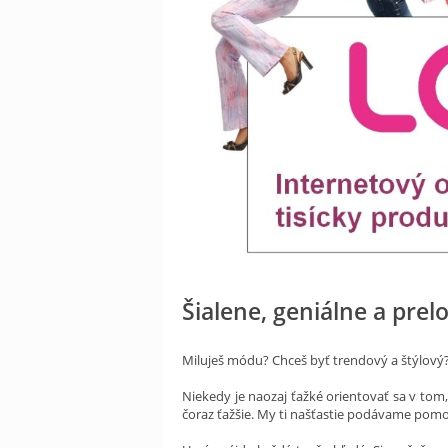
Šialene, geniálne a prel
Miluješ módu? Chceš byť trendový a štýlový
Niekedy je naozaj ťažké orientovať sa v tom,
čoraz ťažšie. My ti našťastie podávame pomoc