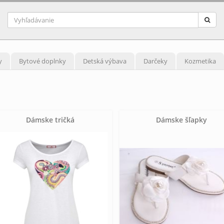
y
Bytové doplnky
Detská výbava
Darčeky
Kozmetika
Dámske tričká
Dámske šľapky