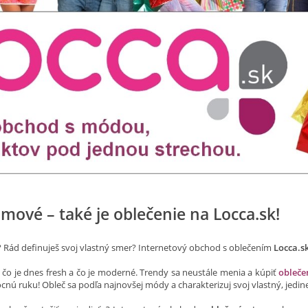
omové – také je oblečenie na Locca.sk!
? Rád definuješ svoj vlastný smer? Internetový obchod s oblečením
Locca.s
 čo je dnes fresh a čo je moderné. Trendy sa neustále menia a kúpiť
obleče
nú ruku! Obleč sa podľa najnovšej módy a charakterizuj svoj vlastný, jedine