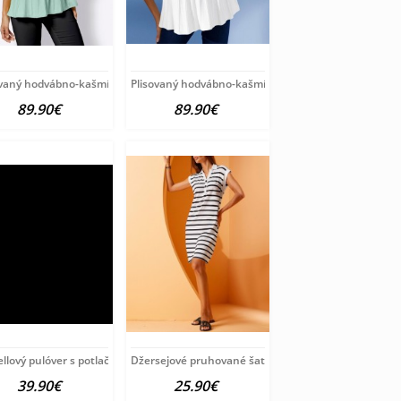
ver
ovaný hodvábno-kašmírový pulóver
Plisovaný hodvábno-kašmírový pulóver
89.90€
89.90€
ion
llový pulóver s potlačou Création
Džersejové pruhované šaty HEINE, bielo-čierne
39.90€
25.90€