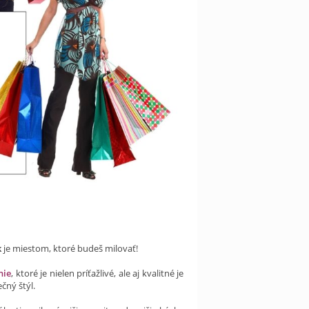
k
je miestom, ktoré budeš milovať!
nie
, ktoré je nielen príťažlivé, ale aj kvalitné je
čný štýl.