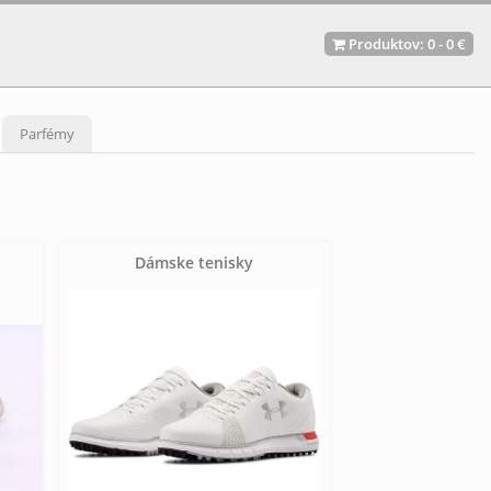
Produktov:
0
-
0 €
Parfémy
Dámske tenisky