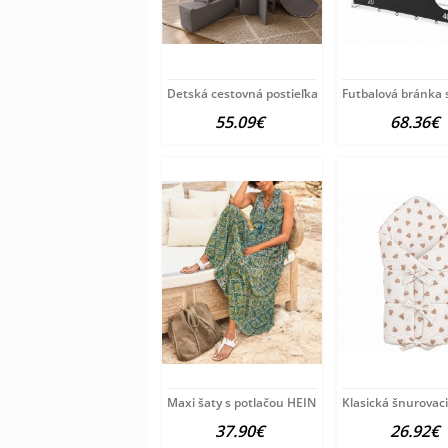
Detská cestovná postieľka Milly Mally
Futbalová bránka 
55.09€
68.36€
Maxi šaty s potlačou HEINE, modro-zeleno-žlté
Klasická šnurovac
37.90€
26.92€