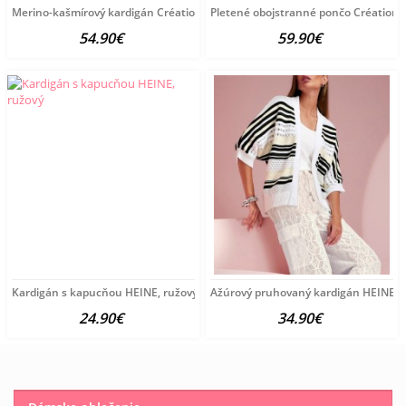
Merino-kašmírový kardigán Création L Premium, hnedá-melanž
Pletené obojstranné pončo Création 
54.90€
59.90€
Kardigán s kapucňou HEINE, ružový
Ažúrový pruhovaný kardigán HEINE, bi
24.90€
34.90€