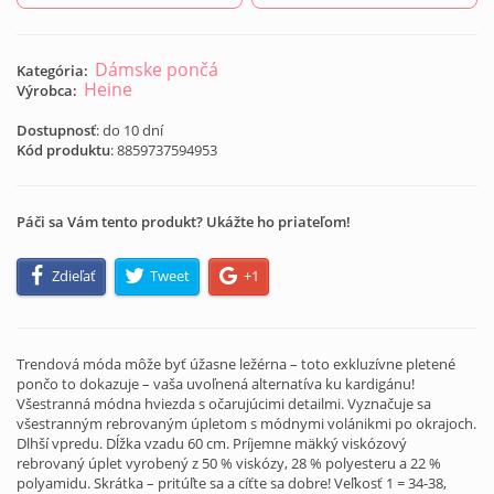
Dámske pončá
Kategória:
Heine
Výrobca:
Dostupnosť
: do 10 dní
Kód produktu
:
8859737594953
Páči sa Vám tento produkt? Ukážte ho priateľom!
Zdieľať
Tweet
+1
Trendová móda môže byť úžasne ležérna – toto exkluzívne pletené
pončo to dokazuje – vaša uvoľnená alternatíva ku kardigánu!
Všestranná módna hviezda s očarujúcimi detailmi. Vyznačuje sa
všestranným rebrovaným úpletom s módnymi volánikmi po okrajoch.
Dlhší vpredu. Dĺžka vzadu 60 cm. Príjemne mäkký viskózový
rebrovaný úplet vyrobený z 50 % viskózy, 28 % polyesteru a 22 %
polyamidu. Skrátka – pritúľte sa a cíťte sa dobre! Veľkosť 1 = 34-38,