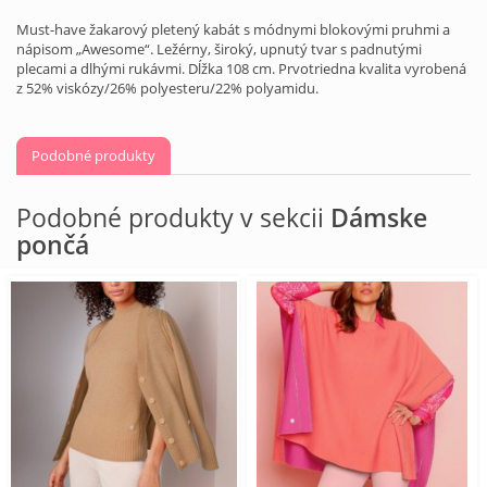
Must-have žakarový pletený kabát s módnymi blokovými pruhmi a
nápisom „Awesome“. Ležérny, široký, upnutý tvar s padnutými
plecami a dlhými rukávmi. Dĺžka 108 cm. Prvotriedna kvalita vyrobená
z 52% viskózy/26% polyesteru/22% polyamidu.
Podobné produkty
Podobné produkty v sekcii
Dámske
pončá