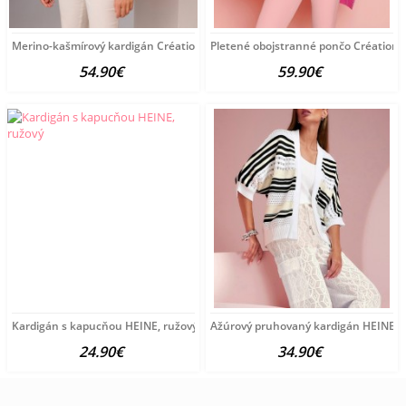
Merino-kašmírový kardigán Création L Premium, hnedá-melanž
Pletené obojstranné pončo Création 
54.90€
59.90€
Kardigán s kapucňou HEINE, ružový
Ažúrový pruhovaný kardigán HEINE, bi
24.90€
34.90€