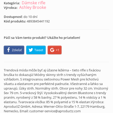
Dámske rifle
Kategória:
Ashley Brooke
Výrobca:
Dostupnosť
: do 10 dní
Kód produktu
:
4893845441192
Páči sa Vám tento produkt? Ukážte ho priateľom!
Zdieľať
Tweet
+1
Trendová móda môže byť aj úžasne ležérna – tieto rifle s fixáciou
bruška to dokazujú! Módny skinny strih s trendy vyšúchaným
vzhľadom. S integrovanou sieťovinou Power Mesh pre lichotivú
siluetu a elastanom pre perfektné padnutie. Všestranné a ľahko sa
upravujú. Úzky strih. Normálny strih. Otvor pre nohy 32 cm. Vnútorný
šev 79 cm. 5-vreckový štýl. Vysokokvalitný denim Bluestone s trendy
praním, vyrobený z 58 % bavlny, 27 % polyesteru, 14 % viskózy a 1 %
elastanu. Tvarovacia vložka: 85 % polyamid a 15 % elastan.Výrobca:
AproductZ GmbH, Adresa: Werner-Otto-Straße 1-7, 22179 Hamburg,
Nemecko, Email: customer-service@aproductz.com