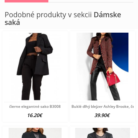
Podobné produkty v sekcii
Dámske
saká
čierne elegantné sako B3008
Buklé dlhý blejzer Ashley Brooke, čer
16.20€
39.90€