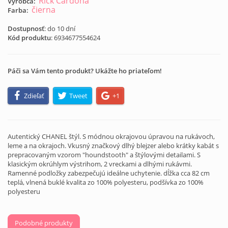
Rick Cardona
Výrobca:
čierna
Farba:
Dostupnosť
: do 10 dní
Kód produktu
:
6934677554624
Páči sa Vám tento produkt? Ukážte ho priateľom!
Zdieľať
Tweet
+1
Autentický CHANEL štýl. S módnou okrajovou úpravou na rukávoch,
leme a na okrajoch. Vkusný značkový dlhý blejzer alebo krátky kabát s
prepracovaným vzorom "houndstooth" a štýlovými detailami. S
klasickým okrúhlym výstrihom, 2 vreckami a dlhými rukávmi.
Ramenné podložky zabezpečujú ideálne uchytenie. dĺžka cca 82 cm
teplá, vlnená buklé kvalita zo 100% polyesteru, podšívka zo 100%
polyesteru
Podobné produkty