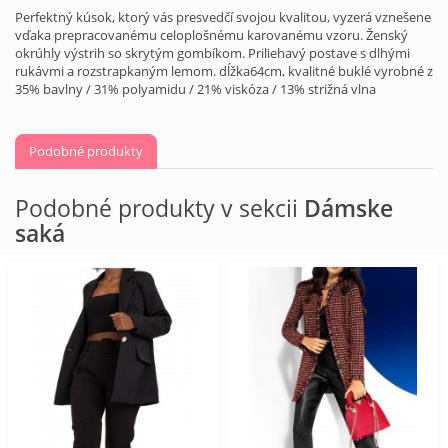
Perfektný kúsok, ktorý vás presvedčí svojou kvalitou, vyzerá vznešene
vďaka prepracovanému celoplošnému karovanému vzoru. Ženský
okrúhly výstrih so skrytým gombíkom. Priliehavý postave s dlhými
rukávmi a rozstrapkaným lemom. dĺžka64cm, kvalitné buklé vyrobné z
35% bavlny / 31% polyamidu / 21% viskóza / 13% strižná vlna
Podobné produkty
Podobné produkty v sekcii
Dámske
saká