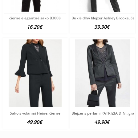
čierne elegantné sako B3008
Buklé dlhý blejzer Ashley Brooke, čer
16.20€
39.90€
Sako s volánmi Heine, čierne
Blejzer s perlami PATRIZIA DINI, grafi
49.90€
49.90€