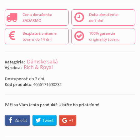
Cena doručenia:
Doba doručenia:
ZADARMO
do 7 dní
Bezplatné vrátenie
100% garancia
tovaru do 14 dní
originality tovaru
Dámske saká
Kategória:
Rich & Royal
Výrobca:
Dostupnosť
: do 7 dní
Kód produktu
:
4056171690232
Páči sa Vám tento produkt? Ukážte ho priateľom!
Zdieľať
Tweet
+1