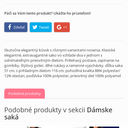
Páči sa Vám tento produkt? Ukážte ho priateľom!
Zdieľať
Tweet
+1
Skutočne elegantný kúsok s rôznymi variantami nosenia. Klasické
elegantné, extravagantné sako vo vzhľade dva v jednom s
odnímateľným priesvitným dielom. Priliehavý postave, zapínanie na
gombíky, štýlový golier, dlhé rukávy a ramenné vypchávky. dĺžka saka
51 cm, s prihľadným dielom 116 cm, pohodlná kvalita 88% polyester/
12% elastan, podšívka 100% polyester, priesvitný diel 100% polyamid
Podobné produkty
Podobné produkty v sekcii
Dámske
saká