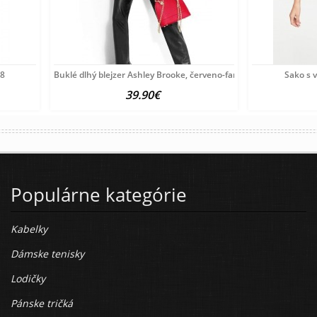
08
Buklé dlhý blejzer Ashley Brooke, červeno-farebný
Sako s 
39.90€
Populárne kategórie
Kabelky
Dámske tenisky
Lodičky
Pánske tričká