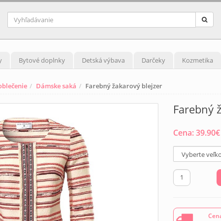
y
Bytové doplnky
Detská výbava
Darčeky
Kozmetika
blečenie
Dámske saká
Farebný žakarový blejzer
Farebný ž
Cena:
39.90
€
Cena