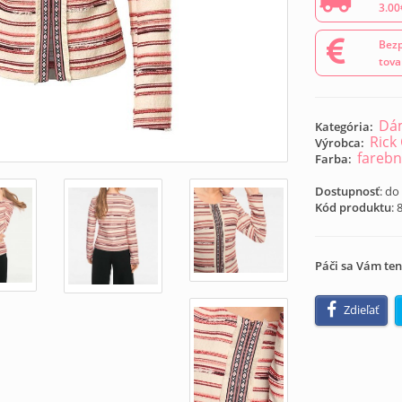
3.00
Bezp
tova
Dá
Kategória:
Rick
Výrobca:
fareb
Farba:
Dostupnosť
: do
Kód produktu
:
Páči sa Vám ten
Zdieľať