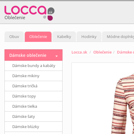
Oblečenie
Obuv
Oblečenie
Kabelky
Hodinky
Módne doplnk
Locca.sk
Oblečenie
Dámske o
Dámske oblečenie
Dámske bundy a kabáty
Dámske mikiny
Dámske tričká
Dámske topy
Dámske tielka
Dámske šaty
Dámske blúzky