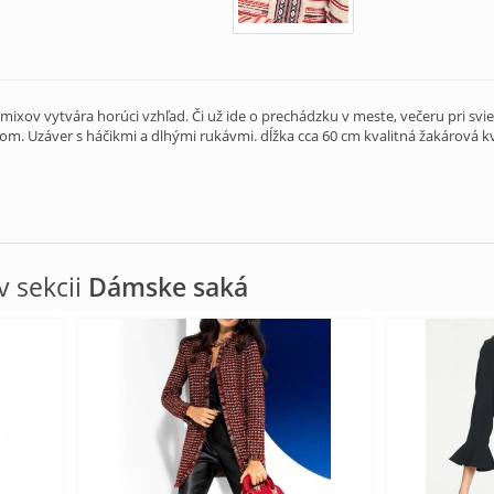
mixov vytvára horúci vzhľad. Či už ide o prechádzku v meste, večeru pri svi
om. Uzáver s háčikmi a dlhými rukávmi. dĺžka cca 60 cm kvalitná žakárová k
 sekcii
Dámske saká