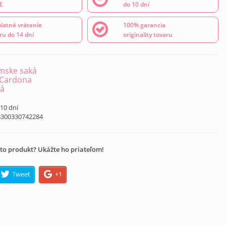
€
do 10 dní
latné vrátenie
100% garancia
ru do 14 dní
originality tovaru
mske saká
 Cardona
ná
 10 dní
8300330742284
to produkt? Ukážte ho priateľom!
Tweet
+1