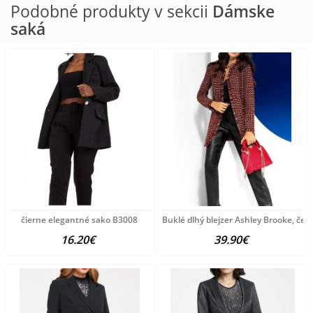
Podobné produkty v sekcii
Dámske
saká
čierne elegantné sako B3008
Buklé dlhý blejzer Ashley Brooke, čer
16.20€
39.90€