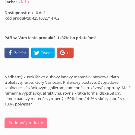
zlatá
Farba:
Dostupnosť
: do 10 dní
Kód produktu
:
4251032714762
Páči sa Vám tento produkt? Ukážte ho priateľom!
Zdieľať
Tweet
+1
Nádherný kúsok ľahko dúhový ľanový materiál v pieskovej zlato
trblietavej farbe, ktorý Vás očarí. Priliehavý postave. Dvojradové
zapínanie s fazónkovým golierom, ramenné a rukávové popruhy. Malé
ramenné vypchávky, atraktívna, rovná krátka forma. dĺžka 58 cm,
jemne padavý materiál vyrobený z 59% ľanu / 41% viskózy, podšívka:
100% polyester
Podobné produkty