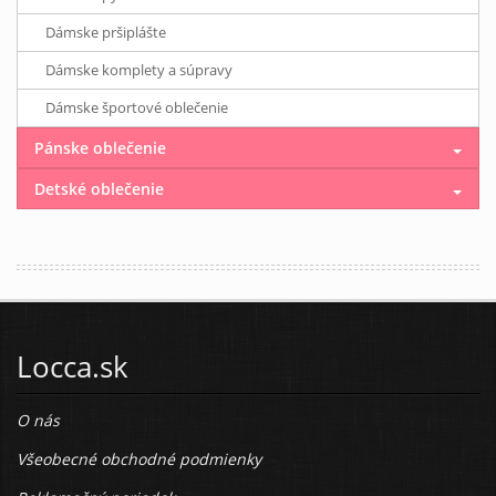
Dámske pršiplášte
Dámske komplety a súpravy
Dámske športové oblečenie
Pánske oblečenie
Detské oblečenie
Locca.sk
O nás
Všeobecné obchodné podmienky