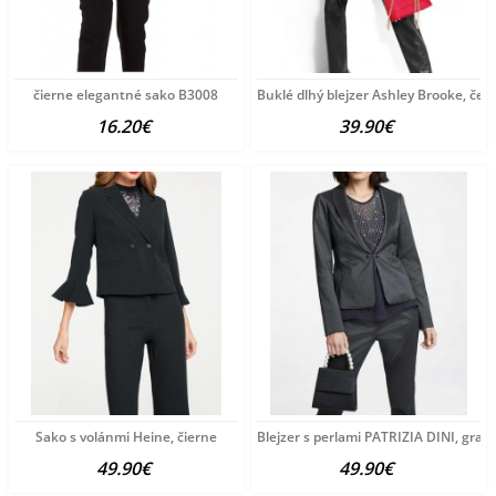
čierne elegantné sako B3008
Buklé dlhý blejzer Ashley Brooke, čer
16.20€
39.90€
Sako s volánmi Heine, čierne
Blejzer s perlami PATRIZIA DINI, grafi
49.90€
49.90€