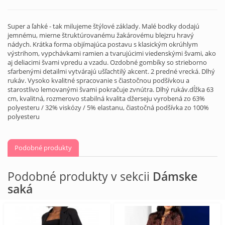
Super a ľahké - tak milujeme štýlové základy. Malé bodky dodajú
jemnému, mierne štruktúrovanému žakárovému blejzru hravý
nádych. Krátka forma objímajúca postavu s klasickým okrúhlym
výstrihom, vypchávkami ramien a tvarujúcimi viedenskými švami, ako
aj deliacimi švami vpredu a vzadu. Ozdobné gombíky so strieborno
sfarbenými detailmi vytvárajú ušľachtilý akcent. 2 predné vrecká. Dlhý
rukáv. Vysoko kvalitné spracovanie s čiastočnou podšívkou a
starostlivo lemovanými švami pokračuje zvnútra. Dlhý rukáv.dĺžka 63
cm, kvalitná, rozmerovo stabilná kvalita džerseju vyrobená zo 63%
polyesteru / 32% viskózy / 5% elastanu, čiastočná podšívka zo 100%
polyesteru
Podobné produkty
Podobné produkty v sekcii
Dámske
saká