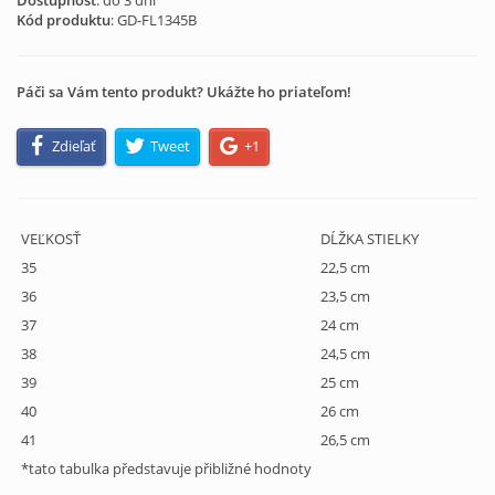
Dostupnosť
: do 3 dní
Kód produktu
:
GD-FL1345B
Páči sa Vám tento produkt? Ukážte ho priateľom!
Zdieľať
Tweet
+1
VEĽKOSŤ
DĹŽKA STIELKY
35
22,5 cm
36
23,5 cm
37
24 cm
38
24,5 cm
39
25 cm
40
26 cm
41
26,5 cm
*tato tabulka představuje přibližné hodnoty