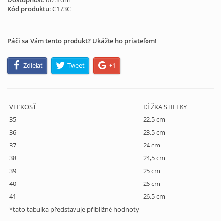
Dostupnosť
: do 3 dní
Kód produktu
:
C173C
Páči sa Vám tento produkt? Ukážte ho priateľom!
Zdieľať
Tweet
+1
VEĽKOSŤ
DĹŽKA STIELKY
35
22,5 cm
36
23,5 cm
37
24 cm
38
24,5 cm
39
25 cm
40
26 cm
41
26,5 cm
*tato tabulka představuje přibližné hodnoty