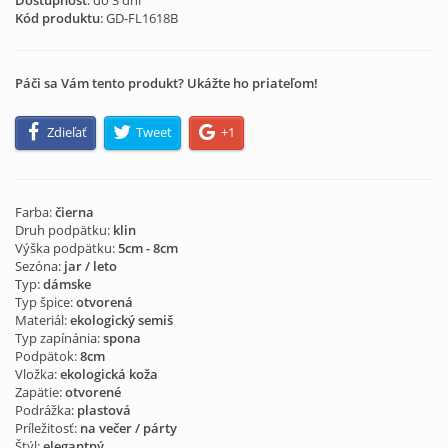
Dostupnosť
: do 3 dní
Kód produktu
:
GD-FL1618B
Páči sa Vám tento produkt? Ukážte ho priateľom!
Zdieľať
Tweet
+1
Farba:
čierna
Druh podpätku:
klin
Výška podpätku:
5cm - 8cm
Sezóna:
jar / leto
Typ:
dámske
Typ špice:
otvorená
Materiál:
ekologický semiš
Typ zapínánia:
spona
Podpätok:
8cm
Vložka:
ekologická koža
Zapätie:
otvorené
Podrážka:
plastová
Príležitosť:
na večer / párty
Štýl:
elegantný