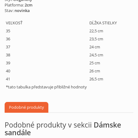
Platforma:
2cm
Stav:
novinka
VEĽKOSŤ
DĹŽKA STIELKY
35
22,5 cm
36
23,5 cm
37
24 cm
38
24,5 cm
39
25 cm
40
26 cm
41
26,5 cm
*tato tabulka představuje přibližné hodnoty
Podobné produkty
Podobné produkty v sekcii
Dámske
sandále