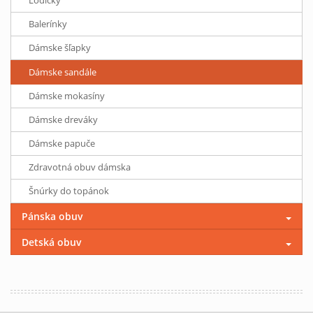
Lodičky
Balerínky
Dámske šľapky
Dámske sandále
Dámske mokasíny
Dámske dreváky
Dámske papuče
Zdravotná obuv dámska
Šnúrky do topánok
Pánska obuv
Detská obuv