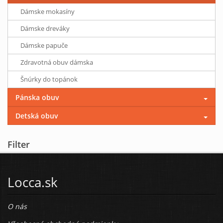
Dámske mokasíny
Dámske dreváky
Dámske papuče
Zdravotná obuv dámska
Šnúrky do topánok
Pánska obuv
Detská obuv
Filter
Locca.sk
O nás