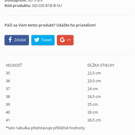
Dostupnosť
: do 3 dní
Kód produktu
:
GD-OD-81B-B-SU
Páči sa Vám tento produkt? Ukážte ho priateľom!
Zdieľať
Tweet
+1
VEĽKOSŤ
DĹŽKA STIELKY
35
22,5 cm
36
23,5 cm
37
24 cm
38
24,5 cm
39
25 cm
40
26 cm
41
26,5 cm
*tato tabulka představuje přibližné hodnoty