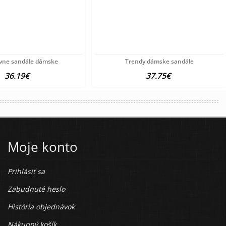
ívne sandále dámske
Trendy dámske sandále
36.19€
37.75€
Moje konto
Prihlásiť sa
Zabudnuté heslo
História objednávok
Nákupný košík