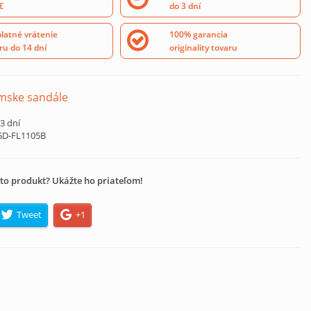
€
do 3 dní
latné vrátenie
100% garancia
ru do 14 dní
originality tovaru
mske sandále
 3 dní
GD-FL1105B
to produkt? Ukážte ho priateľom!
Tweet
+1