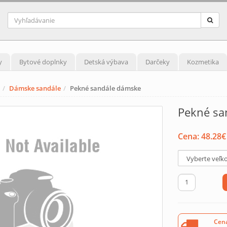
y
Bytové doplnky
Detská výbava
Darčeky
Kozmetika
Dámske sandále
Pekné sandále dámske
Pekné sa
Cena:
48.28
€
Cena