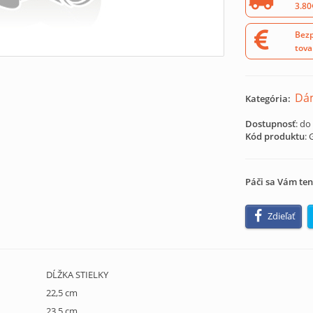
3.80
Bezp
tova
Dá
Kategória:
Dostupnosť
: do
Kód produktu
:
Páči sa Vám ten
Zdieľať
DĹŽKA STIELKY
22,5 cm
23,5 cm