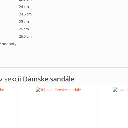
24 cm
24,5 cm
25 cm
26 cm
26,5 cm
né hodnoty
 sekcii
Dámske sandále