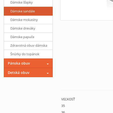
Dámske šľapky
Dámske sandále
Dámske mokasíny
Dámske dreváky
Dámske papuče
Zdravotná obuv dámska
Šnúrky do topánok
Pánska obuv
Detská obuv
VEĽKOSŤ
35
36