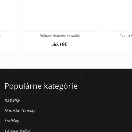
e
štýlové dámske sandále
Exkluz
36.19€
Populárne kategórie
Kabelky
Dámske tenisky
Lodičky
Pánske tričká