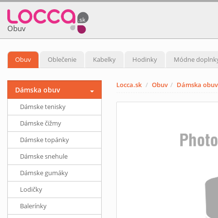
Obuv
Obuv
Oblečenie
Kabelky
Hodinky
Módne doplnk
Locca.sk
Obuv
Dámska obuv
Dámska obuv
Dámske tenisky
Dámske čižmy
Dámske topánky
Dámske snehule
Dámske gumáky
Lodičky
Balerínky