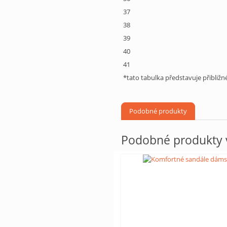
37
38
39
40
41
*tato tabulka představuje přibliž
Podobné produkty
Podobné produkty v