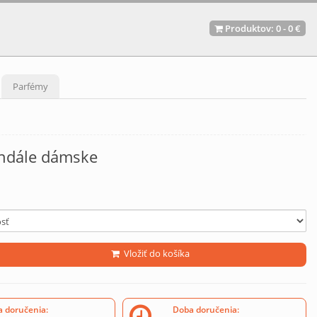
Produktov:
0
-
0 €
Parfémy
ndále dámske
Vložiť do košíka
 doručenia:
Doba doručenia: