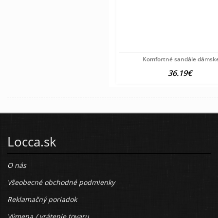
Komfortné sandále dámsk
36.19€
Locca.sk
O nás
Všeobecné obchodné podmienky
Reklamačný poriadok
Výmena / vrátenie tovaru