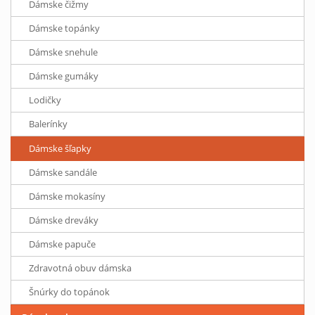
Dámske čižmy
Dámske topánky
Dámske snehule
Dámske gumáky
Lodičky
Balerínky
Dámske šľapky
Dámske sandále
Dámske mokasíny
Dámske dreváky
Dámske papuče
Zdravotná obuv dámska
Šnúrky do topánok