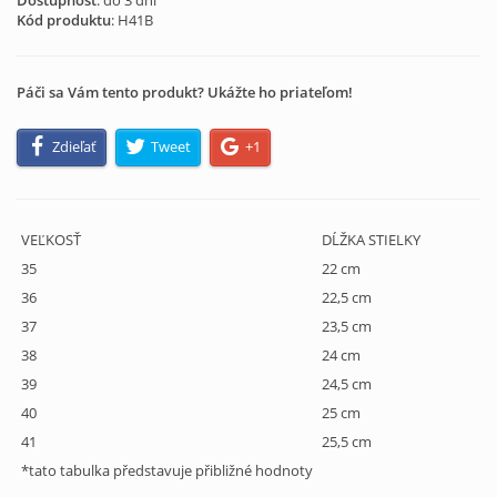
Dostupnosť
: do 3 dní
Kód produktu
:
H41B
Páči sa Vám tento produkt? Ukážte ho priateľom!
Zdieľať
Tweet
+1
VEĽKOSŤ
DĹŽKA STIELKY
35
22 cm
36
22,5 cm
37
23,5 cm
38
24 cm
39
24,5 cm
40
25 cm
41
25,5 cm
*tato tabulka představuje přibližné hodnoty