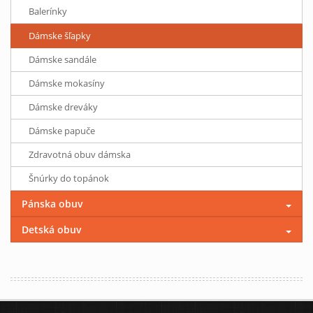
Balerínky
Dámske šľapky
Dámske sandále
Dámske mokasíny
Dámske dreváky
Dámske papuče
Zdravotná obuv dámska
Šnúrky do topánok
Pánska obuv
Detská obuv