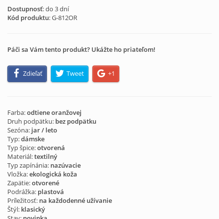
Dostupnosť
: do 3 dní
Kód produktu
:
G-812OR
Páči sa Vám tento produkt? Ukážte ho priateľom!
Zdieľať
Tweet
+1
Farba:
odtiene oranžovej
Druh podpätku:
bez podpätku
Sezóna:
jar / leto
Typ:
dámske
Typ špice:
otvorená
Materiál:
textilný
Typ zapínánia:
nazúvacie
Vložka:
ekologická koža
Zapätie:
otvorené
Podrážka:
plastová
Príležitosť:
na každodenné užívanie
Štýl:
klasický
Stav:
novinka