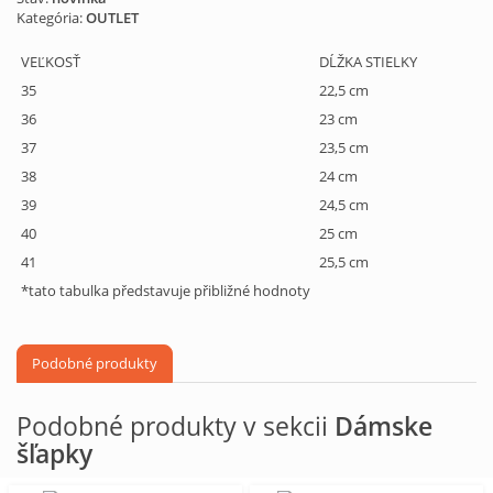
Kategória:
OUTLET
VEĽKOSŤ
DĹŽKA STIELKY
35
22,5 cm
36
23 cm
37
23,5 cm
38
24 cm
39
24,5 cm
40
25 cm
41
25,5 cm
*tato tabulka představuje přibližné hodnoty
Podobné produkty
Podobné produkty v sekcii
Dámske
šľapky