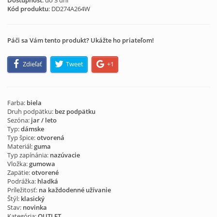
Dostupnosť
: do 3 dní
Kód produktu
:
DD274A264W
Páči sa Vám tento produkt? Ukážte ho priateľom!
Zdieľať
Tweet
+1
Farba:
biela
Druh podpätku:
bez podpätku
Sezóna:
jar / leto
Typ:
dámske
Typ špice:
otvorená
Materiál:
guma
Typ zapínánia:
nazúvacie
Vložka:
gumowa
Zapätie:
otvorené
Podrážka:
hladká
Príležitosť:
na každodenné užívanie
Štýl:
klasický
Stav:
novinka
Kategória:
OUTLET