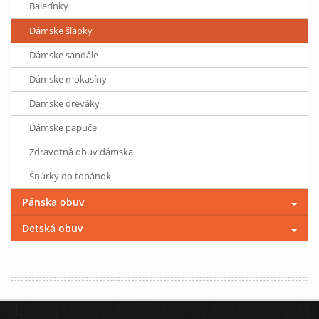
Balerínky
Dámske šľapky
Dámske sandále
Dámske mokasíny
Dámske dreváky
Dámske papuče
Zdravotná obuv dámska
Šnúrky do topánok
Pánska obuv
Detská obuv