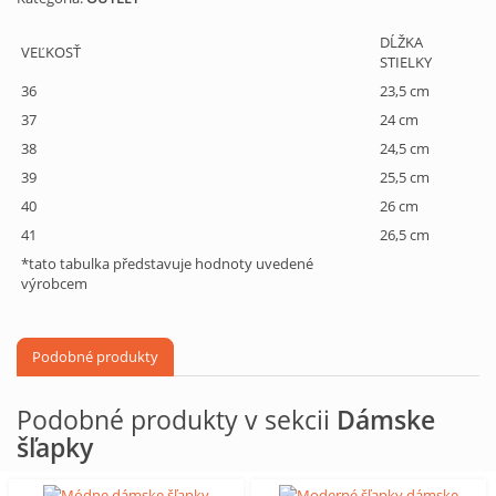
DĹŽKA
VEĽKOSŤ
STIELKY
36
23,5 cm
37
24 cm
38
24,5 cm
39
25,5 cm
40
26 cm
41
26,5 cm
*tato tabulka představuje hodnoty uvedené
výrobcem
Podobné produkty
Podobné produkty v sekcii
Dámske
šľapky