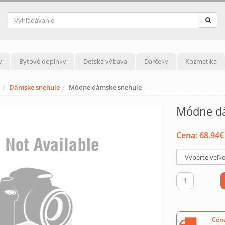
y
Bytové doplnky
Detská výbava
Darčeky
Kozmetika
Dámske snehule
Módne dámske snehule
Módne d
Cena:
68.94
€
Cena