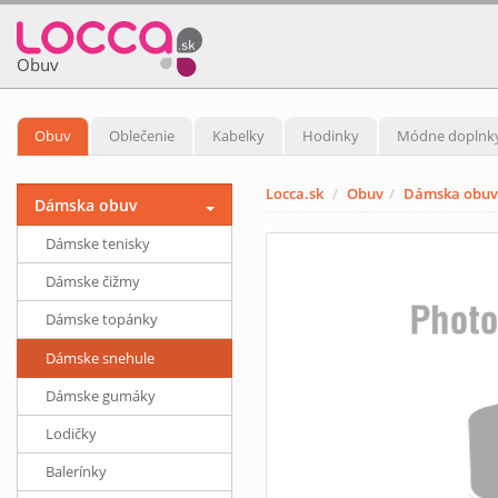
Obuv
Obuv
Oblečenie
Kabelky
Hodinky
Módne doplnk
Locca.sk
Obuv
Dámska obuv
Dámska obuv
Dámske tenisky
Dámske čižmy
Dámske topánky
Dámske snehule
Dámske gumáky
Lodičky
Balerínky