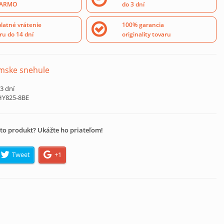
ARMO
do 3 dní
latné vrátenie
100% garancia
ru do 14 dní
originality tovaru
mske snehule
 3 dní
HY825-8BE
to produkt? Ukážte ho priateľom!
Tweet
+1