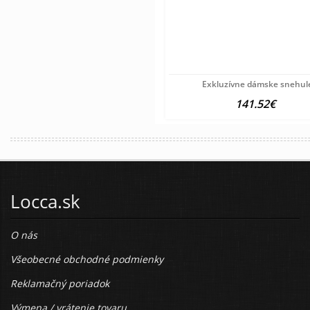
Exkluzívne dámske snehul
141.52€
Locca.sk
O nás
Všeobecné obchodné podmienky
Reklamačný poriadok
Výmena / vrátenie tovaru