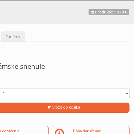
Produktov:
0
-
0 €
Parfémy
ámske snehule
Vložiť do košíka
 doručenia:
Doba doručenia: