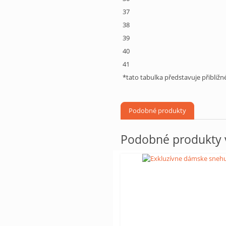
37
38
39
40
41
*tato tabulka představuje přibliž
Podobné produkty
Podobné produkty v