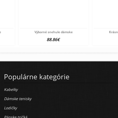
e
Výborné snehule dámske
Krásn
88.86€
Populárne kategórie
Kabelky
Dámske tenisky
Lodičky
Pánske tričká