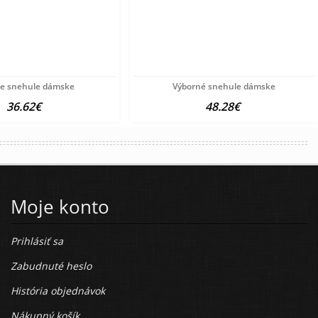
e snehule dámske
Výborné snehule dámske
36.62€
48.28€
Moje konto
Prihlásiť sa
Zabudnuté heslo
História objednávok
Nákupný košík