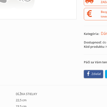
ZAD
Bezp
tova
Dá
Kategória:
Dostupnosť
: do
Kód produktu
:
Páči sa Vám ten
Zdieľať
DĹŽKA STIELKY
22,5 cm
23,5 cm