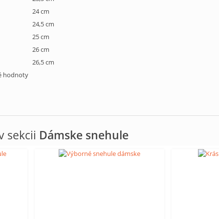
24 cm
24,5 cm
25 cm
26 cm
26,5 cm
né hodnoty
 sekcii
Dámske snehule