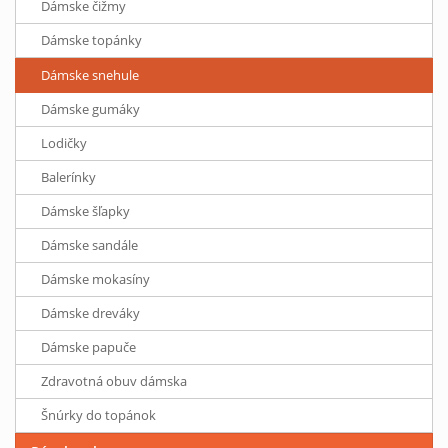
Dámske čižmy
Dámske topánky
Dámske snehule
Dámske gumáky
Lodičky
Balerínky
Dámske šľapky
Dámske sandále
Dámske mokasíny
Dámske dreváky
Dámske papuče
Zdravotná obuv dámska
Šnúrky do topánok