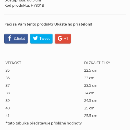
Dostupnosť
: do 3 dní
Kód produktu
:
HY801B
Páči sa Vám tento produkt? Ukážte ho priateľom!
Zdieľať
Tweet
+1
VEĽKOSŤ
DĹŽKA STIELKY
35
22,5 cm
36
23 cm
37
23,5 cm
38
24 cm
39
24,5 cm
40
25 cm
41
25,5 cm
*tato tabulka představuje přibližné hodnoty