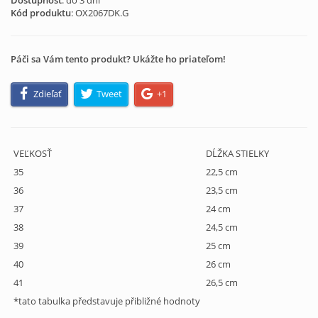
Dostupnosť
: do 3 dní
Kód produktu
:
OX2067DK.G
Páči sa Vám tento produkt? Ukážte ho priateľom!
Zdieľať
Tweet
+1
VEĽKOSŤ
DĹŽKA STIELKY
35
22,5 cm
36
23,5 cm
37
24 cm
38
24,5 cm
39
25 cm
40
26 cm
41
26,5 cm
*tato tabulka představuje přibližné hodnoty