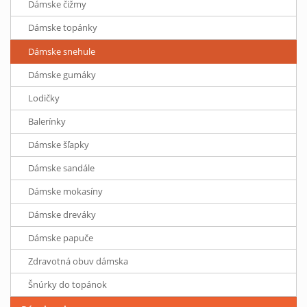
Dámske čižmy
Dámske topánky
Dámske snehule
Dámske gumáky
Lodičky
Balerínky
Dámske šľapky
Dámske sandále
Dámske mokasíny
Dámske dreváky
Dámske papuče
Zdravotná obuv dámska
Šnúrky do topánok